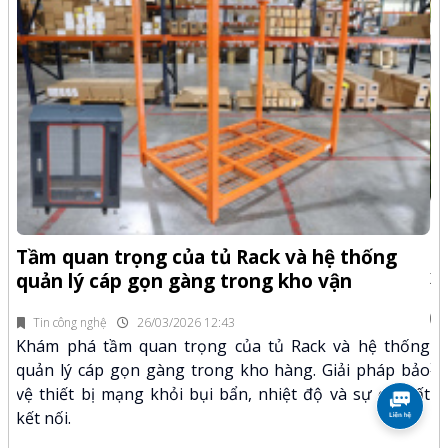
-Z
Q
Tầm quan trọng của tủ Rack và hệ thống
x
quản lý cáp gọn gàng trong kho vận
fi
Tin công nghệ
26/03/2026 12:43
n.
Kh
Khám phá tầm quan trọng của tủ Rack và hệ thống
mã
xư
quản lý cáp gọn gàng trong kho hàng. Giải pháp bảo
hảo
kỹ
vệ thiết bị mạng khỏi bụi bẩn, nhiệt độ và sự cố mất
kết nối.