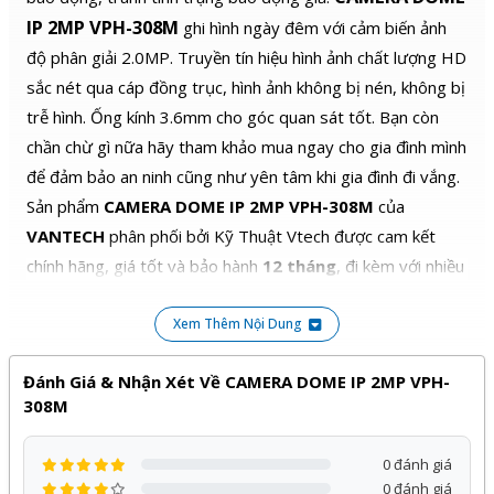
IP 2MP VPH-308M
ghi hình ngày đêm với cảm biến ảnh
độ phân giải 2.0MP. Truyền tín hiệu hình ảnh chất lượng HD
sắc nét qua cáp đồng trục, hình ảnh không bị nén, không bị
trễ hình. Ống kính 3.6mm cho góc quan sát tốt. Bạn còn
chần chừ gì nữa hãy tham khảo mua ngay cho gia đình mình
để đảm bảo an ninh cũng như yên tâm khi gia đình đi vắng.
Sản phẩm
CAMERA DOME IP 2MP VPH-308M
của
VANTECH
phân phối bởi Kỹ Thuật Vtech được cam kết
chính hãng, giá tốt và bảo hành
12 tháng
, đi kèm với nhiều
chương trình ưu đãi hấp dẫn khác.
Xem Thêm Nội Dung
Quý khách hàng hoàn toàn yên tâm khi lựa chọn sử dụng
sản phẩm, dịch vụ tại Kỹ Thuật Vtech.
Đánh Giá & Nhận Xét Về CAMERA DOME IP 2MP VPH-
308M
0 đánh giá
0 đánh giá