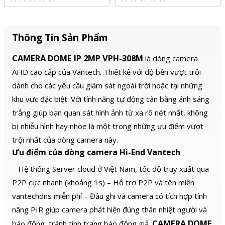
Thông Tin Sản Phẩm
CAMERA DOME IP 2MP VPH-308M
là dòng camera
AHD cao cấp của Vantech. Thiết kế với độ bền vượt trội
dành cho các yêu cầu giám sát ngoài trời hoặc tại những
khu vực đặc biệt. Với tính năng tự động cân bằng ánh sáng
trắng giúp bạn quan sát hình ảnh từ xa rõ nét nhất, không
bị nhiễu hình hay nhòe là một trong những ưu điểm vượt
trội nhất của dòng camera này.
Ưu điểm của dòng camera Hi-End Vantech
– Hệ thống Server cloud ở Việt Nam, tốc độ truy xuất qua
P2P cực nhanh (khoảng 1s) – Hỗ trợ P2P và tên miền
vantechdns miễn phí – Đầu ghi và camera có tích hợp tính
năng PIR giúp camera phát hiện đúng thân nhiệt người và
CAMERA DOME
báo động, tránh tính trạng báo động giả.