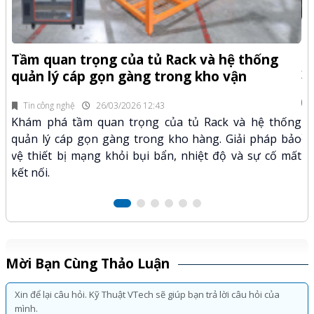
-Z
Q
Tầm quan trọng của tủ Rack và hệ thống
x
quản lý cáp gọn gàng trong kho vận
fi
Tin công nghệ
26/03/2026 12:43
n.
Kh
Khám phá tầm quan trọng của tủ Rack và hệ thống
mã
xư
quản lý cáp gọn gàng trong kho hàng. Giải pháp bảo
hảo
kỹ
vệ thiết bị mạng khỏi bụi bẩn, nhiệt độ và sự cố mất
kết nối.
Mời Bạn Cùng Thảo Luận