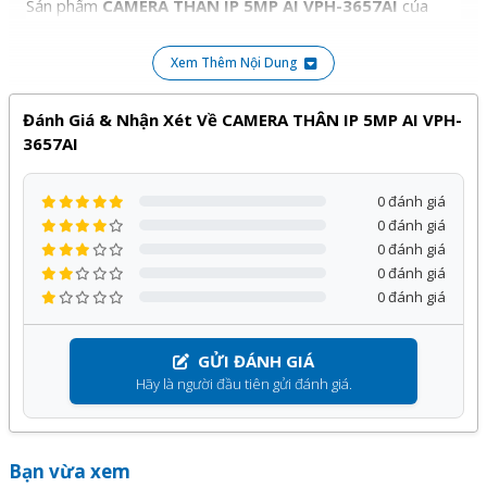
Sản phẩm
CAMERA THÂN IP 5MP AI VPH-3657AI
của
VANTECH
phân phối bởi Kỹ Thuật Vtech được cam kết
chính hãng, giá tốt và bảo hành
Xem Thêm Nội Dung
12 tháng
, đi kèm với nhiều
chương trình ưu đãi hấp dẫn khác.
Đánh Giá & Nhận Xét Về CAMERA THÂN IP 5MP AI VPH-
Quý khách hàng hoàn toàn yên tâm khi lựa chọn sử dụng
3657AI
sản phẩm, dịch vụ tại Kỹ Thuật Vtech.
0 đánh giá
0 đánh giá
0 đánh giá
0 đánh giá
0 đánh giá
GỬI ĐÁNH GIÁ
Hãy là người đầu tiên gửi đánh giá.
Bạn vừa xem