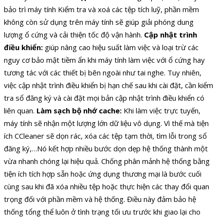
bảo trì máy tính Kiểm tra và xoá các tệp tích luỹ, phần mềm
không còn sử dụng trên máy tính sẽ giúp giải phóng dung
lượng ổ cứng và cải thiện tốc độ vận hành.
Cập nhật trình
điều khiển:
giúp nâng cao hiệu suất làm việc và loại trừ các
nguy cơ bảo mật tiềm ẩn khi máy tính làm việc với ổ cứng hay
tương tác với các thiết bị bên ngoài như tai nghe. Tuy nhiên,
việc cập nhật trình điều khiển bị hạn chế sau khi cài đặt, cần kiểm
tra sổ đăng ký và cài đặt mọi bản cập nhật trình điều khiển có
liên quan.
Làm sạch bộ nhớ cache:
Khi làm việc trực tuyến,
máy tính sẽ nhận một lượng lớn dữ liệu vô dụng. Vì thế mà tiện
ích CCleaner sẽ dọn rác, xóa các tệp tạm thời, tìm lỗi trong sổ
đăng ký,…Nó kết hợp nhiều bước dọn dẹp hệ thống thành một
vừa nhanh chóng lại hiệu quả. Chống phân mảnh hệ thống bằng
tiện ích tích hợp sẵn hoặc ứng dụng thương mại là bước cuối
cùng sau khi đã xóa nhiều tệp hoặc thực hiện các thay đổi quan
trọng đối với phần mềm và hệ thống. Điều này đảm bảo hệ
thống tổng thể luôn ở tình trạng tối ưu trước khi giao lại cho