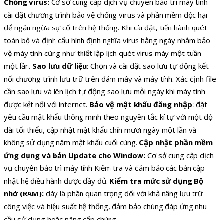
Chống virus:
Cơ sở cung cấp dịch vụ chuyên bảo trì máy tính
cài đặt chương trình bảo vệ chống virus và phần mềm độc hại
để ngăn ngừa sự cố trên hệ thống. Khi cài đặt, tiến hành quét
toàn bộ và định cấu hình định nghĩa virus hằng ngày nhằm bảo
vệ máy tính cũng như thiết lập lịch quét virus máy một tuần
một lần.
Sao lưu dữ liệu
: Chọn và cài đặt sao lưu tự động kết
nối chương trình lưu trữ trên đám mây và máy tính. Xác định file
cần sao lưu và lên lịch tự động sao lưu mỗi ngày khi máy tính
được kết nối với internet.
Bảo vệ mật khẩu đăng nhập:
đặt
yêu cầu mật khẩu thông minh theo nguyên tắc kí tự với một độ
dài tối thiểu, cập nhật mật khẩu chín mươi ngày một lần và
không sử dụng năm mật khẩu cuối cùng.
Cập nhật phần mềm
ứng dụng và bản Update cho Window:
Cơ sở cung cấp dịch
vụ chuyên bảo trì máy tính Kiểm tra và đảm bảo các bản cập
nhật hệ điều hành được đầy đủ.
Kiểm tra mức sử dụng Bộ
nhớ (RAM):
đây là phần quan trọng đối với khả năng lưu trữ
công việc và hiệu suất hệ thống, đảm bảo chúng đáp ứng nhu
cầu sử dụng hoặc nâng cấp chúng.