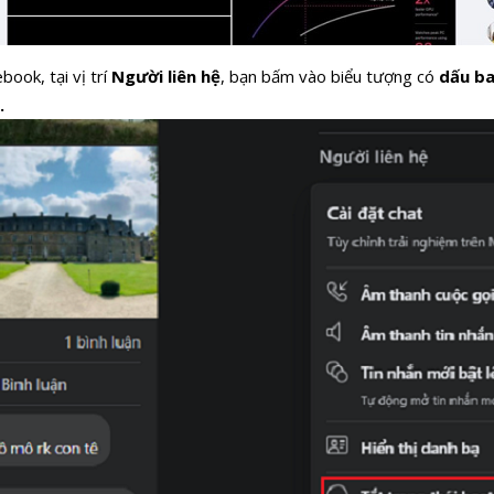
ook, tại vị trí
Người liên hệ
, bạn bấm vào biểu tượng có
dấu b
.