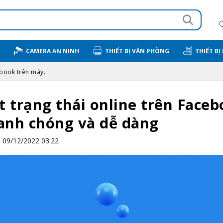
CAMERA AN NINH
THIẾT BỊ VĂN PHÒNG
THIẾT BỊ
ebook trên máy...
t trạng thái online trên Faceb
anh chóng và dễ dàng
09/12/2022 03:22