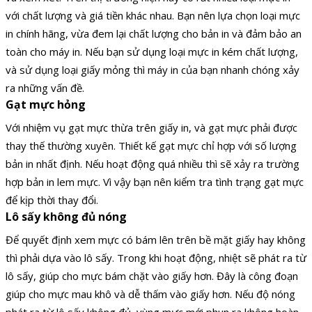
với chất lượng và giá tiền khác nhau. Bạn nên lựa chọn loại mực
in chính hãng, vừa đem lại chất lượng cho bản in và đảm bảo an
toàn cho máy in.
Nếu bạn sử dụng loại mực in kém chất lượng,
và sử dụng loại giấy mỏng thì máy in của bạn nhanh chóng xảy
ra những vấn đề.
Gạt mực hỏng
Với nhiệm vụ gạt mực thừa trên giấy in, và gạt mực phải được
thay thế thường xuyên. Thiết kế gạt mực chỉ hợp với số lượng
bản in nhất định. Nếu hoạt động quá nhiều thì sẽ xảy ra trường
hợp bản in lem mực. Vì vậy bạn nên kiểm tra tình trạng gạt mực
để kịp thời thay đổi.
Lô sấy không đủ nóng
Để quyết định xem mực có bám lên trên bề mặt giấy hay không
thì phải dựa vào lô sấy. Trong khi hoạt động, nhiệt sẽ phát ra từ
lô sấy, giúp cho mực bám chặt vào giấy hơn. Đây là công đoạn
giúp cho mực mau khô và dễ thấm vào giấy hơn.
Nếu độ nóng
phát ra từ lô sấy không đủ, vùng mực mới phun ra không hoàn