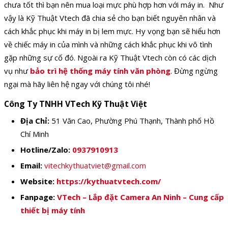
chưa tốt thì bạn nên mua loại mực phù hợp hơn với máy in.
Như
vậy là Kỹ Thuật Vtech đã chia sẻ cho bạn biết nguyên nhân và
cách khắc phục khi máy in bị lem mực. Hy vọng bạn sẽ hiểu hơn
về chiếc máy in của mình và những cách khắc phục khi vô tình
gặp những sự cố đó.
Ngoài ra Kỹ Thuật Vtech còn có các dịch
vụ như
bảo trì hệ thống máy tính văn phòng
. Đừng ngừng
ngại mà hãy liên hệ ngay với chúng tôi nhé!
Công Ty TNHH VTech Kỹ Thuật Việt
Địa Chỉ:
51 Văn Cao, Phường Phú Thạnh, Thành phố Hồ
Chí Minh
Hotline/Zalo:
0937910913
Email:
vitechkythuatviet@gmail.com
Website:
https://kythuatvtech.com/
Fanpage:
VTech – Lắp đặt Camera An Ninh – Cung cấp
thiết bị máy tính