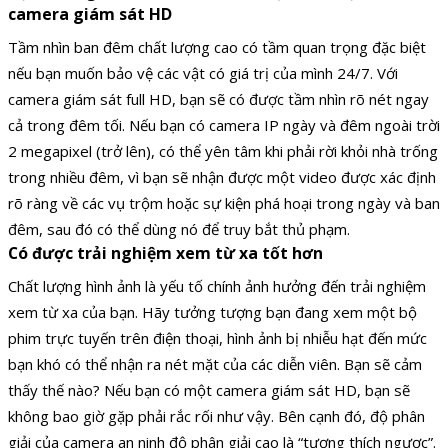
camera giám sát HD
Tầm nhìn ban đêm chất lượng cao có tầm quan trọng đặc biệt
nếu bạn muốn bảo vệ các vật có giá trị của mình 24/7. Với
camera giám sát full HD, bạn sẽ có được tầm nhìn rõ nét ngay
cả trong đêm tối. Nếu bạn có camera IP ngày và đêm ngoài trời
2 megapixel (trở lên), có thể yên tâm khi phải rời khỏi nhà trống
trong nhiều đêm, vì bạn sẽ nhận được một video được xác định
rõ ràng về các vụ trộm hoặc sự kiện phá hoại trong ngày và ban
đêm, sau đó có thể dùng nó để truy bắt thủ phạm.
Có được trải nghiệm xem từ xa tốt hơn
Chất lượng hình ảnh là yếu tố chính ảnh hưởng đến trải nghiệm
xem từ xa của bạn. Hãy tưởng tượng bạn đang xem một bộ
phim trực tuyến trên điện thoại, hình ảnh bị nhiễu hạt đến mức
bạn khó có thể nhận ra nét mặt của các diễn viên. Bạn sẽ cảm
thấy thế nào? Nếu bạn có một camera giám sát HD, bạn sẽ
không bao giờ gặp phải rắc rối như vậy. Bên cạnh đó, độ phân
giải của camera an ninh độ phân giải cao là “tương thích ngược”.