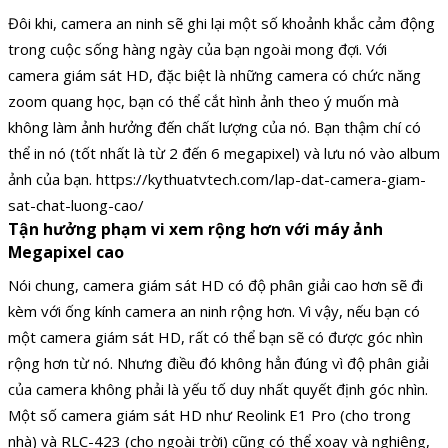
Đôi khi, camera an ninh sẽ ghi lại một số khoảnh khắc cảm động
trong cuộc sống hàng ngày của bạn ngoài mong đợi. Với
camera giám sát HD, đặc biệt là những camera có chức năng
zoom quang học, bạn có thể cắt hình ảnh theo ý muốn mà
không làm ảnh hưởng đến chất lượng của nó. Bạn thậm chí có
thể in nó (tốt nhất là từ 2 đến 6 megapixel) và lưu nó vào album
ảnh của bạn. https://kythuatvtech.com/lap-dat-camera-giam-
sat-chat-luong-cao/
Tận hưởng phạm vi xem rộng hơn với máy ảnh
Megapixel cao
Nói chung, camera giám sát HD có độ phân giải cao hơn sẽ đi
kèm với ống kính camera an ninh rộng hơn. Vì vậy, nếu bạn có
một camera giám sát HD, rất có thể bạn sẽ có được góc nhìn
rộng hơn từ nó. Nhưng điều đó không hẳn đúng vì độ phân giải
của camera không phải là yếu tố duy nhất quyết định góc nhìn.
Một số camera giám sát HD như Reolink E1 Pro (cho trong
nhà) và RLC-423 (cho ngoài trời) cũng có thể xoay và nghiêng,