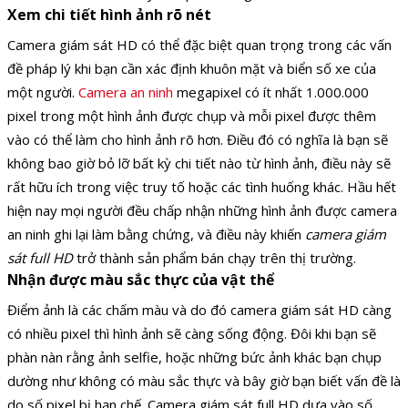
Xem chi tiết hình ảnh rõ nét
Camera giám sát HD có thể đặc biệt quan trọng trong các vấn
đề pháp lý khi bạn cần xác định khuôn mặt và biển số xe của
một người.
Camera an ninh
megapixel có ít nhất 1.000.000
pixel trong một hình ảnh được chụp và mỗi pixel được thêm
vào có thể làm cho hình ảnh rõ hơn. Điều đó có nghĩa là bạn sẽ
không bao giờ bỏ lỡ bất kỳ chi tiết nào từ hình ảnh, điều này sẽ
rất hữu ích trong việc truy tố hoặc các tình huống khác. Hầu hết
hiện nay mọi người đều chấp nhận những hình ảnh được camera
an ninh ghi lại làm bằng chứng, và điều này khiến
camera giám
sát full HD
trở thành sản phẩm bán chạy trên thị trường.
Nhận được màu sắc thực của vật thể
Điểm ảnh là các chấm màu và do đó camera giám sát HD càng
có nhiều pixel thì hình ảnh sẽ càng sống động. Đôi khi bạn sẽ
phàn nàn rằng ảnh selfie, hoặc những bức ảnh khác bạn chụp
dường như không có màu sắc thực và bây giờ bạn biết vấn đề là
do số pixel bị hạn chế. Camera giám sát full HD dựa vào số