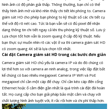
hình ảnh có độ phân giải thấp. Thông thường, bạn chỉ có thể
thấy hình ảnh mờ và khó nhìn thấy chi tiết khi phóng to. Camera
giám sát HD cho phép bạn phóng to kỹ thuật số các chi tiết cụ
thể với độ rõ nét cao. Tức là bạn vẫn sẽ có đủ pixel để nhận
dạng thông tin chi tiết ngay cả khi thu phóng kỹ thuật số. Lưu ý:
Lựa chọn tốt hơn vẫn là zoom quang ở cấp độ kỹ thuật. Nếu
bạn thực sự muốn nhìn rõ các vật ở xa thì camera giám sát HD
có zoom quang 4X sẽ là lựa chọn tốt nhất.
Cài đặt Camera giám sát HD trong các bước đơn giản
Camera giám sát HD chủ yếu là camera IP và do đó chúng có
lợi thế hơn so với camera an ninh analog, trong việc lắp đặt bất
kể chúng có bao nhiêu megapixel. Camera IP WiFi và PoE
megapixel chỉ cần một cáp để chạy. Chỉ cần kéo cáp đến cổng
Ethernet hoặc ổ cắm điện gần nhất là quá trình cài đặt đã hoàn
tất. Họ cung cấp cho bạn giải pháp bảo mật cắm và chạy với
chất lượng hình ảnh tuyệt vời, ít rắc rối hơn và chi phí thấp hơn.