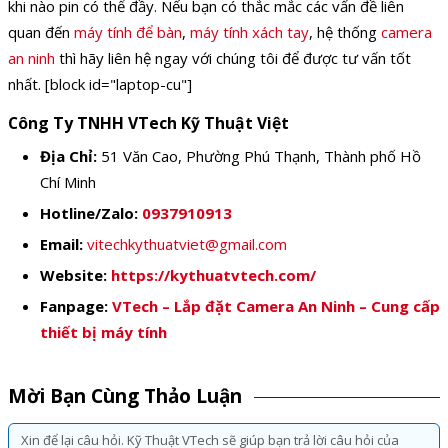
khi nào pin có thể đầy. Nếu bạn có thắc mắc các vấn đề liên
quan đến
máy tính để bàn
,
máy tính xách tay
, hệ thống
camera
an ninh
thì hãy liên hệ ngay với chúng tôi để được tư vấn tốt
nhất. [block id="laptop-cu"]
Công Ty TNHH VTech Kỹ Thuật Việt
Địa Chỉ:
51 Văn Cao, Phường Phú Thạnh, Thành phố Hồ
Chí Minh
Hotline/Zalo:
0937910913
Email:
vitechkythuatviet@gmail.com
Website:
https://kythuatvtech.com/
Fanpage:
VTech – Lắp đặt Camera An Ninh – Cung cấp
thiết bị máy tính
Mời Bạn Cùng Thảo Luận