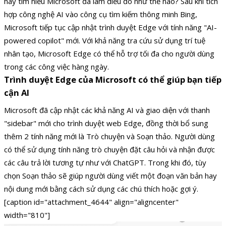
hãy tìm hiểu Microsoft đã làm điều đó như thế nào? Sau khi tích
hợp công nghệ AI vào công cụ tìm kiếm thông minh Bing,
Microsoft tiếp tục cập nhật trình duyệt Edge với tính năng "AI-
powered copilot" mới. Với khả năng tra cứu sử dụng trí tuệ
nhân tạo, Microsoft Edge có thể hỗ trợ tối đa cho người dùng
trong các công việc hàng ngày.
Trình duyệt Edge của Microsoft có thể giúp bạn tiếp
cận AI
Microsoft đã cập nhật các khả năng AI và giao diện với thanh
"sidebar" mới cho trình duyệt web Edge, đồng thời bổ sung
thêm 2 tính năng mới là Trò chuyện và Soạn thảo. Người dùng
có thể sử dụng tính năng trò chuyện đặt câu hỏi và nhận được
các câu trả lời tương tự như với ChatGPT. Trong khi đó, tùy
chọn Soạn thảo sẽ giúp người dùng viết một đoạn văn bản hay
nội dung mới bằng cách sử dụng các chú thích hoặc gợi ý.
[caption id="attachment_4644" align="aligncenter"
width="810"]