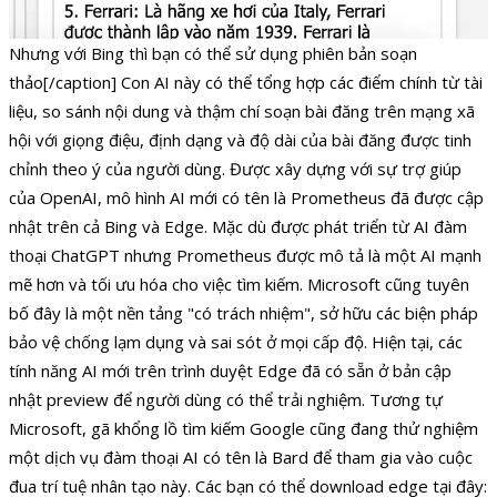
Nhưng với Bing thì bạn có thể sử dụng phiên bản soạn
thảo[/caption] Con AI này có thể tổng hợp các điểm chính từ tài
liệu, so sánh nội dung và thậm chí soạn bài đăng trên mạng xã
hội với giọng điệu, định dạng và độ dài của bài đăng được tinh
chỉnh theo ý của người dùng. Được xây dựng với sự trợ giúp
của OpenAI, mô hình AI mới có tên là Prometheus đã được cập
nhật trên cả Bing và Edge. Mặc dù được phát triển từ AI đàm
thoại ChatGPT nhưng Prometheus được mô tả là một AI mạnh
mẽ hơn và tối ưu hóa cho việc tìm kiếm. Microsoft cũng tuyên
bố đây là một nền tảng "có trách nhiệm", sở hữu các biện pháp
bảo vệ chống lạm dụng và sai sót ở mọi cấp độ. Hiện tại, các
tính năng AI mới trên trình duyệt Edge đã có sẵn ở bản cập
nhật preview để người dùng có thể trải nghiệm. Tương tự
Microsoft, gã khổng lồ tìm kiếm Google cũng đang thử nghiệm
một dịch vụ đàm thoại AI có tên là Bard để tham gia vào cuộc
đua trí tuệ nhân tạo này. Các bạn có thể download edge tại đây: