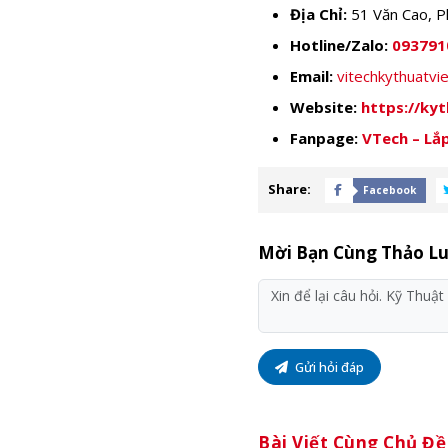
Địa Chỉ:
51 Văn Cao, P
Hotline/Zalo:
093791
Email:
vitechkythuatv
Website:
https://ky
Fanpage:
VTech – Lắp
Share:
Facebook
Mời Bạn Cùng Thảo L
Gửi hỏi đáp
Bài Viết Cùng Chủ Đề