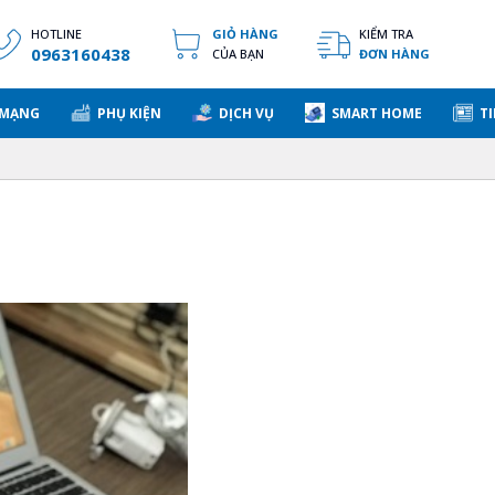
HOTLINE
GIỎ HÀNG
KIỂM TRA
0963160438
CỦA BẠN
ĐƠN HÀNG
 MẠNG
PHỤ KIỆN
DỊCH VỤ
SMART HOME
TI