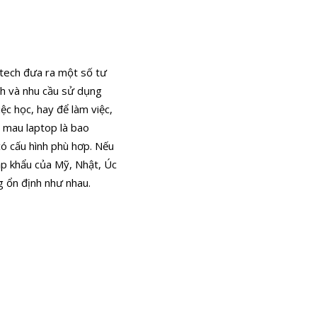
Vtech đưa ra một số tư
ch và nhu cầu sử dụng
ệc học, hay để làm việc,
ể mau laptop là bao
có cấu hình phù hơp. Nếu
ập khẩu của Mỹ, Nhật, Úc
g ổn định như nhau.