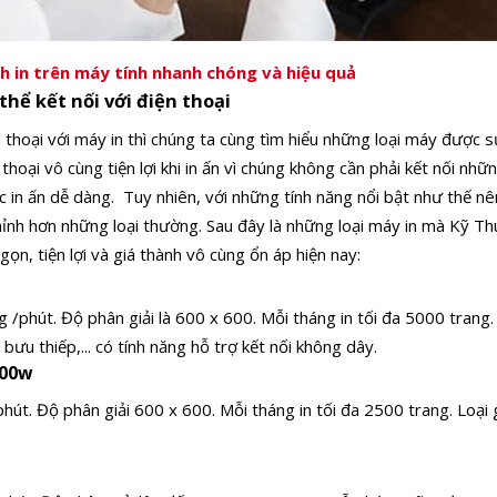
nh in trên máy tính nhanh chóng và hiệu quả
thể kết nối với điện thoại
iện thoại với máy in thì chúng ta cùng tìm hiểu những loại máy được
 thoại vô cùng tiện lợi khi in ấn vì chúng không cần phải kết nối n
c in ấn dễ dàng.
Tuy nhiên, với những tính năng nổi bật như thế nê
nhỉnh hơn những loại thường. Sau đây là những loại máy in mà Kỹ Th
ọn, tiện lợi và giá thành vô cùng ổn áp hiện nay:
g /phút. Độ phân giải là 600 x 600. Mỗi tháng in tối đa 5000 trang
 bưu thiếp,... có tính năng hỗ trợ kết nối không dây.
000w
hút. Độ phân giải 600 x 600. Mỗi tháng in tối đa 2500 trang. Loại g