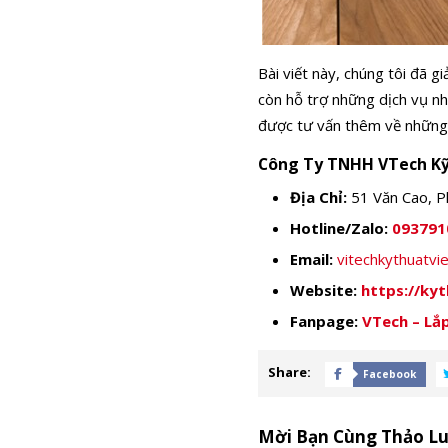
Bài viết này, chúng tôi đã g
còn hỗ trợ những dịch vụ n
được tư vấn thêm về những 
Công Ty TNHH VTech Kỹ
Địa Chỉ:
51 Văn Cao, P
Hotline/Zalo:
093791
Email:
vitechkythuatv
Website:
https://ky
Fanpage:
VTech – Lắp
Share:
Facebook
Mời Bạn Cùng Thảo L