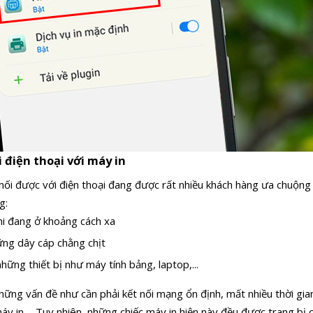
i điện thoại với máy in
nối được với điện thoại đang được rất nhiều khách hàng ưa chuộng v
g:
khi đang ở khoảng cách xa
ng dây cáp chằng chịt
hững thiết bị như máy tính bảng, laptop,...
ững vấn đề như cần phải kết nối mạng ổn định, mất nhiều thời gian 
y in,... Tuy nhiên, những chiếc máy in hiện này đều được trang bị 