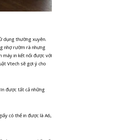
 sử dụng thường xuyên.
hững nhợ rườm rà nhưng
n máy in kết nối được với
uật Vtech sẽ gợi ý cho
. In được tất cả những
iấy có thể in được là A6,