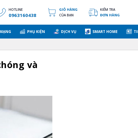
HOTLINE
GIỎ HÀNG
KIỂM TRA
0963160438
CỦA BẠN
ĐƠN HÀNG
 MẠNG
PHỤ KIỆN
DỊCH VỤ
SMART HOME
TI
chóng và