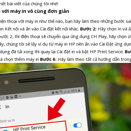
hết bài viết của chúng tôi nhé!
i với máy in vô cùng đơn giản
 điện thoại với máy in như thế nào, bạn hãy làm theo những bước sa
 Kết nối và ấn vào Cài đặt kết nối khác.
Bước 2:
Hãy chọn In và ấ
bước 2, thì điện thoại sẽ chuyển qua ứng dụng CH Play, hãy chọn
y, chúng tôi sẽ lấy ví dụ từ máy in HP nên ấn vào Cài Đặt ứng dụ
dụng đã tải xong thì quay lại Cài đặt in và bật HP Print Service.
Bư
và chọn thêm máy in
Bước 6:
Hãy làm theo tất cả hướng dẫn tron