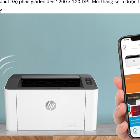
phút. Độ phân giải lên đến 1200 x 120 DPI. Mỗi tháng sẽ in được t
y.