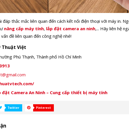
iải đáp thắc mắc
liên quan đến cách kết nối điện thoại với máy in. N
hư
nâng cấp máy tính
,
lắp đặt camera an ninh
,... Hãy liên hệ 
vấn đề liên quan đến công nghệ nhé!
 Thuật Việt
hường Phú Thạnh, Thành phố Hồ Chí Minh
0913
iet@gmail.com
thuatvtech.com/
 đặt Camera An Ninh – Cung cấp thiết bị máy tính
Twitter
Pinterest
uận