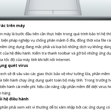
e rác trên máy
ên máy là bước đầu tiên cần thực hiện trong quá trình bảo trì hệ t
c biện pháp nghiệp vụ chống phân mảnh ổ đĩa, đồng thời xóa file rá
 mềm ứng dụng đang mắc phải và loại bỏ những dịch vụ không dùng
t của hệ điều hành.
Kiểm tra thanh toolbar và gỡ bỏ những ứng dụ
a tốc độ của máy tính khi kết nối Internet.
ụng quét virus
Vtech sẽ đi sâu vào các giao thức bảo vệ như tường lửa, phần mềm 
 tiến hành chạy ứng dụng quét toàn bộ máy tính.
Trong trường h
 tiến hành cài miễn phí. Nếu cần nâng cấp phần mềm để diệt virus h
h hàng.
ỗi hệ điều hành
 phần phải xem xét vì thường dễ bị xâm nhập bởi các ứng dụng có 