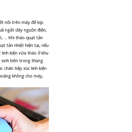
ết nối trên máy để kịp
hải ngắt dây nguồn điện,
D, …
Khi tháo quạt tản
t tản nhiệt hiện tại, nếu
 linh kiện vừa tháo ở khu
 sinh bên trong thùng
 chân tiếp xúc linh kiện
 khoảng không cho máy,