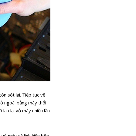
n sót lại. Tiếp tục vệ
vỏ ngoài bằng máy thổi
lau lại vỏ máy nhiều lần
 vỏ máy và linh kiện bên