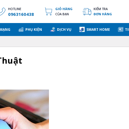
HOTLINE
GIỎ HÀNG
KIỂM TRA
0963160438
CỦA BẠN
ĐƠN HÀNG
 MẠNG
PHỤ KIỆN
DỊCH VỤ
SMART HOME
TI
 Thuật