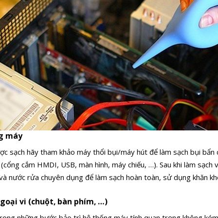
ng máy
c sạch hãy tham khảo máy thổi bụi/máy hút để làm sạch bụi bẩn cò
 (cổng cắm HMDI, USB, màn hình, máy chiếu, …).
Sau khi làm sạch 
 và nước rửa chuyên dụng để làm sạch hoàn toàn, sử dụng khăn khô 
ngoại vi (chuột, bàn phím, …)
t trong những bước bảo trì hệ thống máy tính quan trọng không kém