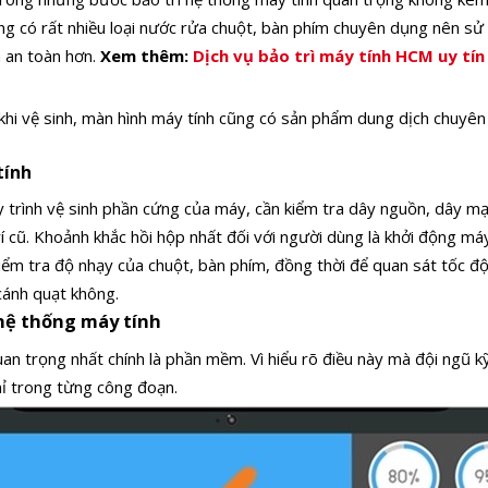
ường có rất nhiều loại nước rửa chuột, bàn phím chuyên dụng nên sử
à an toàn hơn.
Xem thêm:
Dịch vụ bảo trì máy tính HCM uy tín
hi vệ sinh, màn hình máy tính cũng có sản phẩm dung dịch chuyên 
tính
y trình vệ sinh phần cứng của máy, cần kiểm tra dây nguồn, dây m
í cũ.
Khoảnh khắc hồi hộp nhất đối với người dùng là khởi động máy
iểm tra độ nhạy của chuột, bàn phím, đồng thời để quan sát tốc độ 
 cánh quạt không.
hệ thống máy tính
uan trọng nhất chính là phần mềm. Vì hiểu rõ điều này mà đội ngũ k
mỉ trong từng công đoạn.