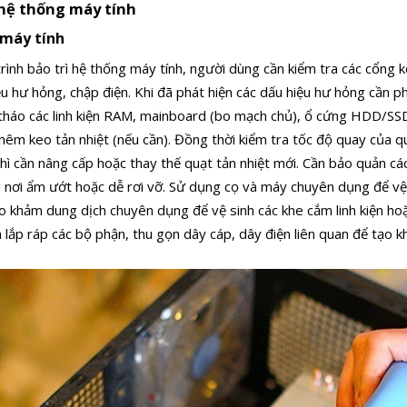
 hệ thống máy tính
 máy tính
rình bảo trì hệ thống máy tính, người dùng cần kiểm tra các cổng k
ệu hư hỏng, chập điện.
Khi đã phát hiện các dấu hiệu hư hỏng cần p
tháo các linh kiện RAM, mainboard (bo mạch chủ), ổ cứng HDD/SS
hêm keo tản nhiệt (nếu cần). Đồng thời kiểm tra tốc độ quay của quạ
ì cần nâng cấp hoặc thay thế quạt tản nhiệt mới.
Cần bảo quản các
g nơi ẩm ướt hoặc dễ rơi vỡ. Sử dụng cọ và máy chuyên dụng để vệ
 khảm dung dịch chuyên dụng để vệ sinh các khe cắm linh kiện hoặc
 lắp ráp các bộ phận, thu gọn dây cáp, dây điện liên quan để tạo