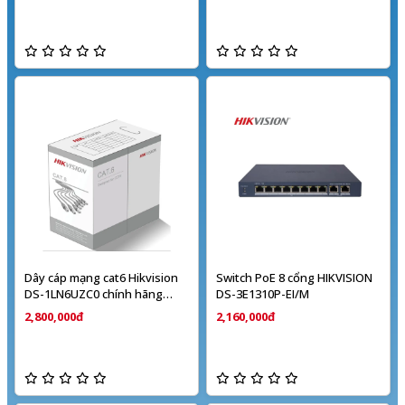
Dây cáp mạng cat6 Hikvision
Switch PoE 8 cổng HIKVISION
DS-1LN6UZC0 chính hãng
DS-3E1310P-EI/M
(cuộn 305m)
2,800,000đ
2,160,000đ