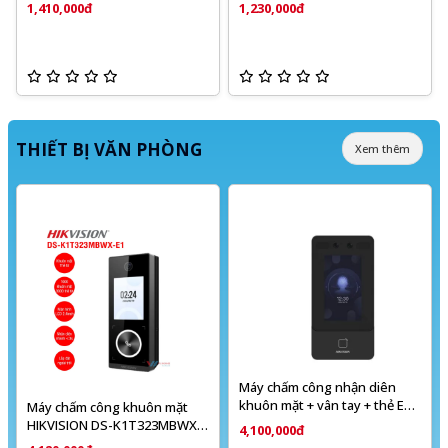
Uplink DS- DS-3E0106HP-E
1,410,000đ
1,230,000đ
THIẾT BỊ VĂN PHÒNG
Xem thêm
Máy chấm công nhận diên
khuôn mặt + vân tay + thẻ EM
Máy chấm công khuôn mặt
SHK1T9342MFWX
HIKVISION DS-K1T323MBWX-
4,100,000đ
E1