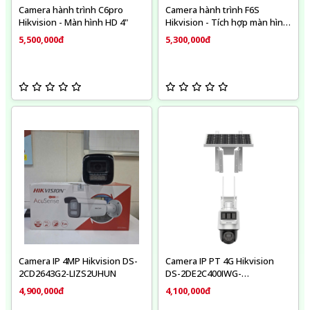
Camera hành trình C6pro
Camera hành trình F6S
Hikvision - Màn hình HD 4"
Hikvision - Tích hợp màn hình
cảm ứng IPS 2 inch
5,500,000đ
5,300,000đ
Camera IP 4MP Hikvision DS-
Camera IP PT 4G Hikvision
2CD2643G2-LIZS2UHUN
DS-2DE2C400IWG-
K/4G/C05S10
4,900,000đ
4,100,000đ