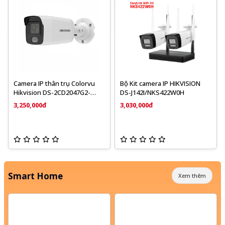
Camera IP thân trụ Colorvu
Bộ Kit camera IP HIKVISION
Hikvision DS-2CD2047G2-
DS-J142I/NKS422W0H
LU/SL 4MP, tích hợp mic thu
3,250,000đ
3,030,000đ
âm
Smart Home
Xem thêm