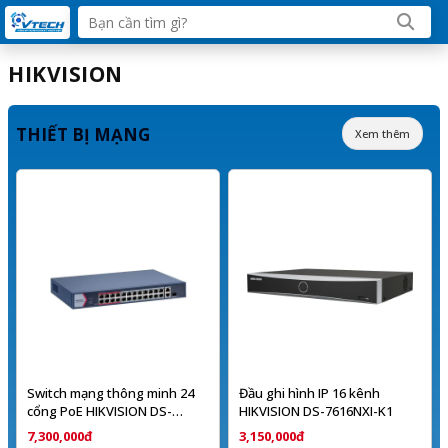
HIKVISION
THIẾT BỊ MẠNG
Xem thêm
Switch mạng thông minh 24
Đầu ghi hình IP 16 kênh
cổng PoE HIKVISION DS-
HIKVISION DS-7616NXI-K1
3E1326P-EI/M
7,300,000đ
3,150,000đ