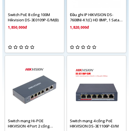
Switch PoE 8 cổng 100M
Đầu ghi IP HIKVISION DS-
Hikvision DS-3E0109P-E/M(B)
7608NI-K1(C) HD 8MP, 1 Sata,
Audio, HDMI 4K
1,850,000đ
1,820,000đ
Switch mạng Hi-POE
Switch mạng 4 cổng PoE
HIKVISION 4 Port 2 cổng
HIKVISION DS-3E1106P-EI/M