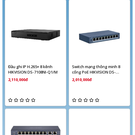
Đầu ghi IP H.265+ 8 kênh
Switch mạng thông minh 8
HIKVISION DS-7108NI-Q1/M
cổng PoE HIKVISION DS-
3E1309P-EI/M
2,110,000đ
2,010,000đ