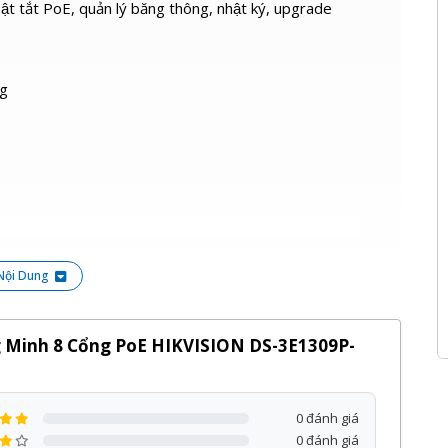
 bật tắt PoE, quản lý băng thông, nhật ký, upgrade
ng
Nội Dung
IKVISION DS-3E1309P-EI/M
của
HIKVISION
phân
á tốt và bảo hành
24 tháng
, đi kèm với nhiều chương
 Minh 8 Cổng PoE HIKVISION DS-3E1309P-
ng sản phẩm, dịch vụ tại Kỹ Thuật Vtech.
0 đánh giá
0 đánh giá