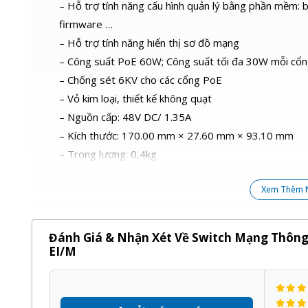
– Hỗ trợ tính năng cấu hình quản lý bằng phần mềm:
firmware …
– Hỗ trợ tính năng hiển thị sơ đồ mạng
– Công suất PoE 60W; Công suất tối đa 30W mỗi cổ
– Chống sét 6KV cho các cổng PoE
– Vỏ kim loại, thiết kế không quạt
– Nguồn cấp: 48V DC/ 1.35A
– Kích thước: 170.00 mm × 27.60 mm × 93.10 mm
– Trọng lượng: 0,4kg
– Bảo hành: 24 tháng.
Xem Thêm 
Sản phẩm
Switch mạng thông minh 8 cổng PoE H
phối bởi Kỹ Thuật Vtech được cam kết chính hãng, gi
Đánh Giá & Nhận Xét Về Switch Mạng Thông
trình ưu đãi hấp dẫn khác.
EI/M
Quý khách hàng hoàn toàn yên tâm khi lựa chọn sử dụ