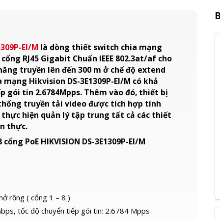
B
1309P-EI/M
là dòng thiết switch chia mạng
 cổng RJ45 Gigabit Chuẩn IEEE 802.3at/af cho
năng truyền lên đến 300 m ở chế độ extend
a mạng Hikvision DS-3E1309P-EI/M có khả
p gói tin 2.6784Mpps. Thêm vào đó, thiết bị
thống truyền tải video được tích hợp tính
hực hiện quản lý tập trung tất cả các thiết
n thực.
 cổng PoE HIKVISION DS-3E1309P-EI/M
mở rộng ( cổng 1 – 8 )
bps, tốc độ chuyển tiếp gói tin: 2.6784 Mpps