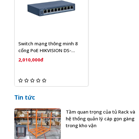
Switch mạng thông minh 8
cổng PoE HIKVISION DS-
3E1309P-EI/M
2,010,000đ
Tin tức
Tầm quan trọng của tủ Rack và
hệ thống quản lý cáp gọn gàng
trong kho vận