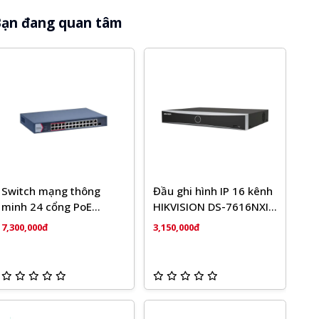
ạn đang quan tâm
Switch mạng thông
Đầu ghi hình IP 16 kênh
minh 24 cổng PoE
HIKVISION DS-7616NXI-
HIKVISION DS-3E1326P-
K1
7,300,000đ
3,150,000đ
EI/M