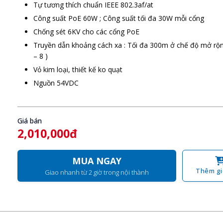
Tự tương thích chuẩn IEEE 802.3af/at
Công suất PoE 60W ; Công suất tối đa 30W mỗi cổng
Chống sét 6KV cho các cổng PoE
Truyền dẫn khoảng cách xa : Tối đa 300m ở chế độ mở rộ
– 8 )
Vỏ kim loại, thiết kế ko quạt
Nguồn 54VDC
Giá bán
2,010,000đ
MUA NGAY
Thêm gi
Giao nhanh từ 2 giờ trong nội thành