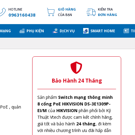
HOTLINE
GIỎ HÀNG
KIỂM TRA
0963160438
CỦA BẠN
ĐƠN HÀNG
 MẠNG
PHỤ KIỆN
DỊCH VỤ
SMART HOME
TI
Bảo Hành 24 Tháng
Sản phẩm
Switch mạng thông minh
8 cổng PoE HIKVISION DS-3E1309P-
t PoE , quản
EI/M
của
HIKVISION
phân phối bởi Kỹ
Thuật Vtech được cam kết chính hãng,
giá tốt và bảo hành
24 tháng
, đi kèm
với nhiều chương trình ưu đãi hấp dẫn