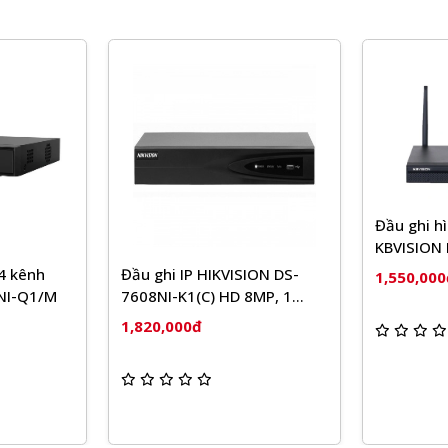
Đầu ghi hì
KBVISION
 4 kênh
Đầu ghi IP HIKVISION DS-
1,550,000
4NI-Q1/M
7608NI-K1(C) HD 8MP, 1
Sata, Audio, HDMI 4K
1,820,000đ