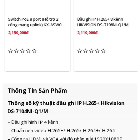
Switch PoE 8 port (Hỗ trợ 2
Đầu ghi IP H.265+ 8 kênh
cổng mạng uplink) KX-ASW08-
HIKVISION DS-7108NI-Q1/M
P
2,150,000đ
2,110,000đ
Thông Tin Sản Phẩm
Thông số kỹ thuật đầu ghi IP H.265+ Hikvision
DS-7104NI-Q1/M
– Đầu ghi hình IP 4 kênh
– Chuẩn nén video H.265+/ H.265/ H.264+/ H.264
– Cổng ra HDMI và VGA với độ phân giải 1920X1080P.