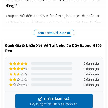
dùng lâu.
Chụp tai với đệm tai dày mềm êm ái, bao bọc tốt phần tai,
cách âm hiệu quả, không gây bức bí, để người dùng thưởng
thức trọn vẹn bản nhạc, âm thanh game mà không bị
Xem Thêm Nội Dung
vướng.
Thưởng thức chất âm trong trẻo, mạnh mẽ với
Đánh Giá & Nhận Xét Về Tai Nghe Có Dây Rapoo H100
âm thanh stereo
Đen
Dễ dàng trải nghiệm ở mọi thể loại nhạc mà bạn yêu thích,
0 đánh giá
từ nhạc rock sôi động hay bolero nhẹ nhàng cùng với tai
0 đánh giá
nghe Rapoo, âm thanh sinh động theo nội dung nghe, chân
0 đánh giá
thực lôi cuốn.
0 đánh giá
0 đánh giá
Hỗ trợ microphone đàm thoại tiện lợi
Đi kèm tai nghe có
microphone điều chỉnh xoay dễ
GỬI ĐÁNH GIÁ
dàng
, thuận tiện cho nhu cầu giao tiếp khi chơi game hoặc
Hãy là người đầu tiên gửi đánh giá.