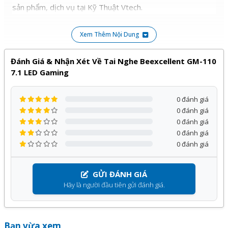
sản phẩm, dịch vụ tại Kỹ Thuật Vtech.
• Impedance: 2.2kΩ
Xem Thêm Nội Dung
• Nguồn cấp LED: DC5V±5%
• Chip âm thanh 7.1.
Đánh Giá & Nhận Xét Về Tai Nghe Beexcellent GM-110
7.1 LED Gaming
• Âm thanh vòm nổi cao cấp, cho chất lượng âm thanh chân
thực, sống động
0 đánh giá
0 đánh giá
• Đặc biệt thiết kế đệm tai chắc chắn êm ái mang đến cảm
0 đánh giá
giác thật thoải mái.
0 đánh giá
0 đánh giá
• Phụ Kiện đi kèm: Catalog
• Tương thích máy tính, laptop
GỬI ĐÁNH GIÁ
Hãy là người đầu tiên gửi đánh giá.
Bạn vừa xem