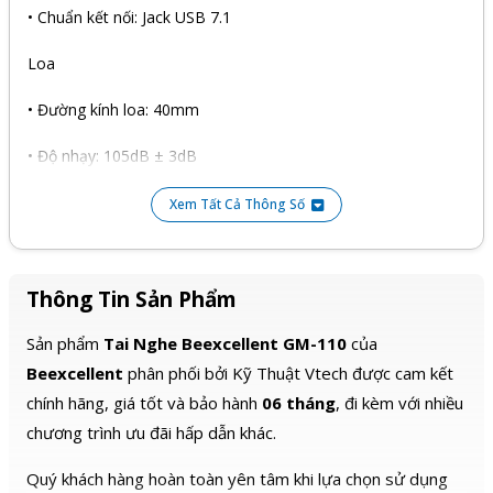
• Chuẩn kết nối: Jack USB 7.1
Loa
• Đường kính loa: 40mm
• Độ nhạy: 105dB ± 3dB
• Trở kháng: 32Ω ± 15
Xem Tất Cả Thông Số
• Dải tần: 15Hz-20KHz
• Dây dài: 2.2m
Thông Tin Sản Phẩm
Microphone
Sản phẩm
Tai Nghe Beexcellent GM-110
của
Beexcellent
phân phối bởi Kỹ Thuật Vtech được cam kết
• Microphone thu âm đa hướng
chính hãng, giá tốt và bảo hành
06 tháng
, đi kèm với nhiều
chương trình ưu đãi hấp dẫn khác.
• Mic Dimensions: ø6.0 x 0.5mm
Quý khách hàng hoàn toàn yên tâm khi lựa chọn sử dụng
• Sensitivity: -42dB ± 3dB