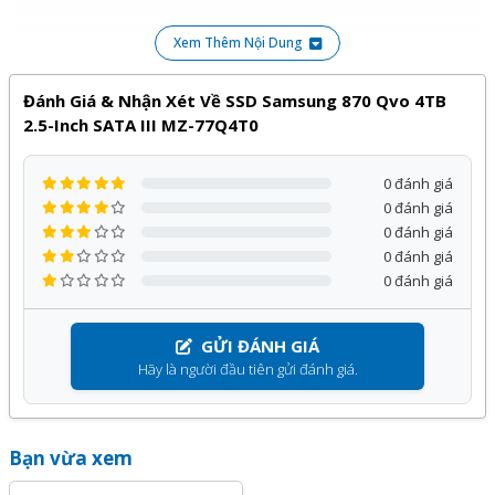
nghiệm một sản phẩm ổ cứng SSD cực chất.
Xem Thêm Nội Dung
Sản phẩm
SSD Samsung 870 Qvo 4TB 2.5-Inch SATA III
MZ-77Q4T0
của
Samsung
phân phối bởi Kỹ Thuật Vtech
Đánh Giá & Nhận Xét Về SSD Samsung 870 Qvo 4TB
được cam kết chính hãng, giá tốt và bảo hành
12 tháng
, đi
2.5-Inch SATA III MZ-77Q4T0
kèm với nhiều chương trình ưu đãi hấp dẫn khác.
0 đánh giá
Quý khách hàng hoàn toàn yên tâm khi lựa chọn sử dụng
0 đánh giá
sản phẩm, dịch vụ tại Kỹ Thuật Vtech.
0 đánh giá
0 đánh giá
0 đánh giá
GỬI ĐÁNH GIÁ
Hãy là người đầu tiên gửi đánh giá.
Bạn vừa xem