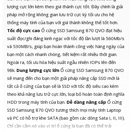
lâu dài. – Cảm biến RV trong môi
trường RAID duy trì hiệu suất ổ
lượng cực lớn kèm theo giá thành cực tốt. Đây chính là giải
đĩa bằng cách cải thiện khả năng
pháp mở rộng không gian lưu trữ cực kỳ tối ưu cho hệ
chống chịu rung động.
thống máy tính của bạn với giá thành không thể tốt hơn.
Tốc độ cực cao
Ổ cứng SSD Samsung 870 QVO đạt hiệu
suất đọc/ghi đáng kinh ngạc với tốc độ lần lượt là 560Mb/s
và 530MB/s, giúp bạn hoàn thành công việc hàng ngày của
bạn một cách nhanh chóng, tiết kiệm rất nhiều thời gian.
Ngoài ra, tối ưu hóa hiệu suất ngẫu nhiên IOPs lên đến
98k.
Dung lượng cực lớn
Ổ cứng SSD Samsung 870 QVO
sẽ mang đến cho bạn một giải pháp nâng cấp SSD mới là
tất cả ổ cứng của bạn sẽ là SSD với tốc độ siêu cao kèm
theo khả năng lưu trữ cực lớn, loại bỏ hoàn toàn định nghĩa
HDD trong máy tính của bạn.
Dễ dàng nâng cấp
Ổ cứng
SSD Samsung 870 QVO tương thích mọi máy tính Laptop
và PC có hỗ trợ khe SATA (bao gồm các dòng Sata I, II, III).
Chỉ cần cắm nó vào vị trí ổ cứng là bạn đã có thể trải