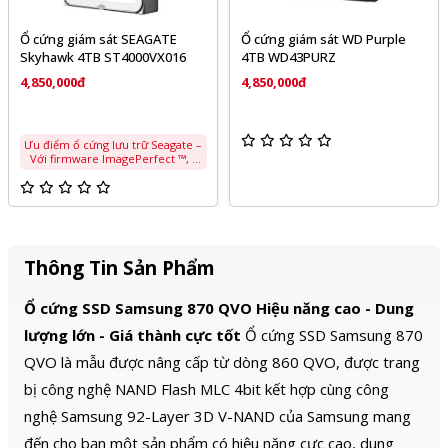
Ổ cứng giám sát SEAGATE
Ổ cứng giám sát WD Purple
Skyhawk 4TB ST4000VX016
4TB WD43PURZ
4,850,000đ
4,850,000đ
Ưu điểm ổ cứng lưu trữ Seagate –
Với firmware ImagePerfect ™, ổ
cứng Seagate Skyhawk giúp giảm
thiểu thời gian chết. Bỏ khung
hình, đồng thời xử lý công việc
nhanh hơn 3 lần so với ổ cứng
máy tính để bàn. Và hỗ trợ lên
đến 64 camera full HD. – Xử lý
180TB dữ liệu/ năm, hiệu suất gấp
Thông Tin Sản Phẩm
3 lần ổ cứng máy tính để bàn.
Được hỗ trợ bảo hành lên đến 3
năm. – SkyHawk có thể hoạt động
Ổ cứng SSD Samsung 870 QVO
Hiệu năng cao - Dung
trong khoảng nhiệt độ từ 0°C –
70°C. Bạn sẽ không bị bỏ lỡ bất
lượng lớn - Giá thành cực tốt
Ổ cứng SSD Samsung 870
cứ một khung hình nào ngay cả
trong môi trường khắc nghiệt
QVO là mẫu được nâng cấp từ dòng 860 QVO, được trang
nhất. – SkyHawk được thiết kế để
làm việc được trong hệ thống đa
bị công nghệ NAND Flash MLC 4bit kết hợp cùng công
ổ cứng. Hệ thống giám sát đa ổ có
thể dựa trên phần cứng RAID
nghệ Samsung 92-Layer 3D V-NAND của Samsung mang
được tối ưu hóa của SkyHawk.
Giữ ổ đĩa và hệ thống hoạt động
đến cho bạn một sản phẩm có hiệu năng cực cao, dung