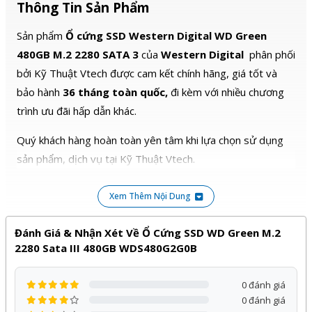
Thông Tin Sản Phẩm
3 lần ổ cứng máy tính để bàn.
Được hỗ trợ bảo hành lên đến 3
năm. – SkyHawk có thể hoạt động
Sản phẩm
Ổ cứng SSD Western Digital WD Green
trong khoảng nhiệt độ từ 0°C –
70°C. Bạn sẽ không bị bỏ lỡ bất
480GB M.2 2280 SATA 3
của
Western Digital
phân phối
cứ một khung hình nào ngay cả
trong môi trường khắc nghiệt
bởi Kỹ Thuật Vtech được cam kết chính hãng, giá tốt và
nhất. – SkyHawk được thiết kế để
làm việc được trong hệ thống đa
bảo hành
36 tháng toàn quốc,
đi kèm với nhiều chương
ổ cứng. Hệ thống giám sát đa ổ có
thể dựa trên phần cứng RAID
trình ưu đãi hấp dẫn khác.
được tối ưu hóa của SkyHawk.
Giữ ổ đĩa và hệ thống hoạt động
lâu dài. – Cảm biến RV trong môi
Quý khách hàng hoàn toàn yên tâm khi lựa chọn sử dụng
trường RAID duy trì hiệu suất ổ
đĩa bằng cách cải thiện khả năng
sản phẩm, dịch vụ tại Kỹ Thuật Vtech.
chống chịu rung động.
Xem Thêm Nội Dung
Đánh Giá & Nhận Xét Về Ổ Cứng SSD WD Green M.2
2280 Sata III 480GB WDS480G2G0B
0 đánh giá
0 đánh giá