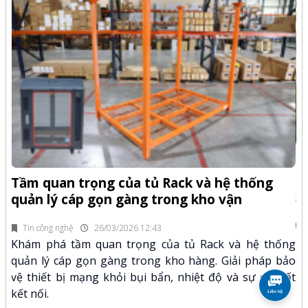
-Z
Q
Tầm quan trọng của tủ Rack và hệ thống
x
quản lý cáp gọn gàng trong kho vận
fi
Tin công nghệ
26/03/2026 12:43
n.
Kh
Khám phá tầm quan trọng của tủ Rack và hệ thống
mã
xư
quản lý cáp gọn gàng trong kho hàng. Giải pháp bảo
hảo
kỹ
vệ thiết bị mạng khỏi bụi bẩn, nhiệt độ và sự cố mất
kết nối.