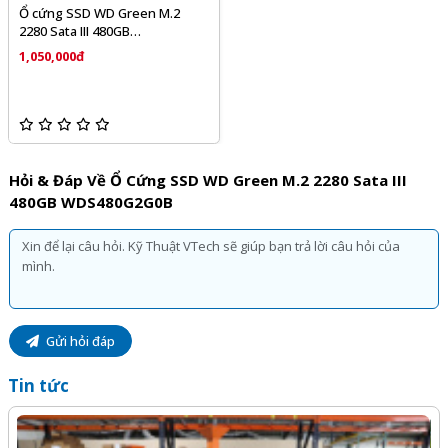
Ổ cứng SSD WD Green M.2
2280 Sata III 480GB
WDS480G2G0B
1,050,000đ
Hỏi & Đáp Về Ổ Cứng SSD WD Green M.2 2280 Sata III
480GB WDS480G2G0B
Gửi hỏi đáp
Tin tức