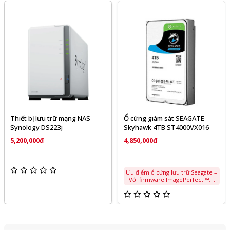
Thiết bị lưu trữ mạng NAS
Ổ cứng giám sát SEAGATE
Synology DS223j
Skyhawk 4TB ST4000VX016
5,200,000đ
4,850,000đ
Ưu điểm ổ cứng lưu trữ Seagate –
Với firmware ImagePerfect ™, ổ
cứng Seagate Skyhawk giúp giảm
thiểu thời gian chết. Bỏ khung
hình, đồng thời xử lý công việc
nhanh hơn 3 lần so với ổ cứng
máy tính để bàn. Và hỗ trợ lên
đến 64 camera full HD. – Xử lý
180TB dữ liệu/ năm, hiệu suất gấp