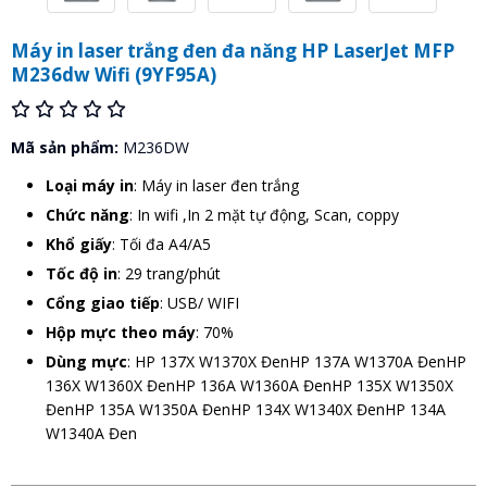
Máy in laser trắng đen đa năng HP LaserJet MFP
M236dw Wifi (9YF95A)
Mã sản phẩm:
M236DW
Loại máy in
: Máy in laser đen trắng
Chức năng
: In wifi ,In 2 mặt tự động, Scan, coppy
Khổ giấy
: Tối đa A4/A5
Tốc độ in
: 29 trang/phút
Cổng giao tiếp
: USB/ WIFI
Hộp mực theo máy
: 70%
Dùng mực
: HP 137X W1370X ĐenHP 137A W1370A ĐenHP
136X W1360X ĐenHP 136A W1360A ĐenHP 135X W1350X
ĐenHP 135A W1350A ĐenHP 134X W1340X ĐenHP 134A
W1340A Đen