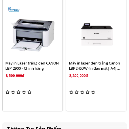
Máy in Laser trắng đen CANON
Máy in laser đen trắng Canon
LBP 2900 - Chính hãng
LBP246DW (In đảo mặt| A4|
A5| USB| LAN| WIFI) - Chính
8,500,000đ
8,200,000đ
hãng
Thông Tin Sản Phẩm