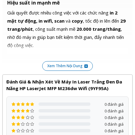
Hiệu suất in mạnh mẽ
Giải quyết được nhiều công việc với các chức năng
in
2
mặt tự động, in wifi, scan
và
copy
, tốc độ in lên đến
29
trang/phút
, công suất mạnh mẽ
20.000 trang/tháng
,
nhờ đó máy in giúp bạn tiết kiệm thời gian, đẩy nhanh tiến
độ công việc.
Xem Thêm Nội Dung
Đánh Giá & Nhận Xét Về Máy In Laser Trắng Đen Đa
Năng HP LaserJet MFP M236dw Wifi (9YF95A)
0 đánh giá
0 đánh giá
0 đánh giá
0 đánh giá
Bản in rõ ràng, không bị mờ với độ phân giải 600 x
0 đánh giá