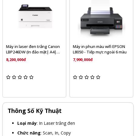
Máy in laser đen trắng Canon
Máy in phun màu wifi EPSON
LBP246DW (In đảo mặt| A4|
L8050 - Tiếp mực ngoài 6 màu
A5| USB| LAN| WIFI) - Chính
8,200,000đ
7,990,000đ
hãng
Thông Số Kỹ Thuật
Loại máy
: In Laser trắng đen
Chức năng
: Scan, In, Copy