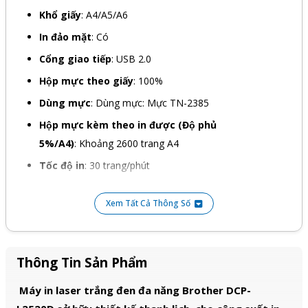
Khổ giấy
: A4/A5/A6
In đảo mặt
: Có
Cổng giao tiếp
: USB 2.0
Hộp mực theo giấy
: 100%
Dùng mực
: Dùng mực: Mực TN-2385
Hộp mực kèm theo in được (Độ phủ
5%/A4)
: Khoảng 2600 trang A4
Tốc độ in
: 30 trang/phút
Hệ điều hành tương thích
: Windows XP,7,8,10,11
Xem Tất Cả Thông Số
Kích thước
: 409 x 398 x 316.5 mm
Trọng lượng
: 11.4 kg
Tình trạng
: New 100%
Thông Tin Sản Phẩm
Bảo hành
: 12 tháng
Máy in laser trắng đen đa năng Brother DCP-