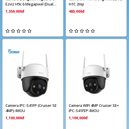
Ezviz H9c 6 Megapixel (Dual
H1C 2mp
camera)
1,350,000đ
485,000đ
Camera IPC-S41FP (Cruiser SE
Camera WIFI 4MP Cruiser SE+
4MP)-IMOU
IPC-S41FEP-IMOU
1,100,000đ
1,100,000đ