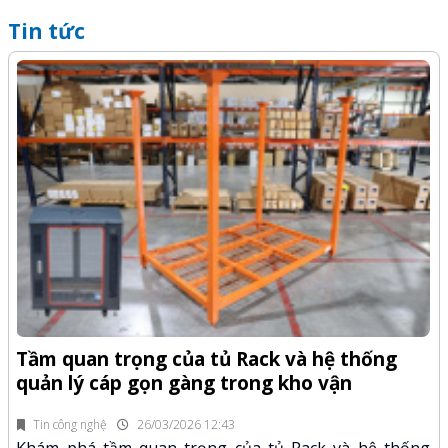
Tin tức
Q
-Z
x
Tầm quan trọng của tủ Rack và hệ thống
quản lý cáp gọn gàng trong kho vận
fi
K
n.
x
Tin công nghệ
26/03/2026 12:43
Khám phá tầm quan trọng của tủ Rack và hệ thống