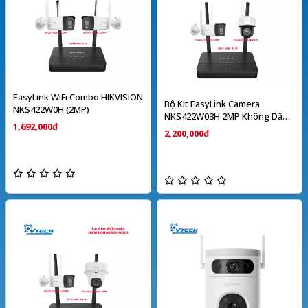
EasyLink WiFi Combo HIKVISION
Bộ Kit EasyLink Camera
NKS422W0H (2MP)
NKS422W03H 2MP Không Dây
1,692,000đ
HIKVISION
2,200,000đ