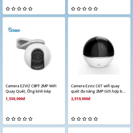
Camera EZVIZ C8PF 2MP WiFi
Camera Ezviz C6T wifi quay
Quay Quét, Ống kính kép
quét đa năng 2MP tích hợp báo
động
1,550,000đ
2,519,000đ