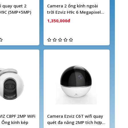
i quay quet 2
Camera 2 ống kính ngoài
 H9C (5MP+5MP)
trời Ezviz H9c 6 Megapixel
(Dual camera)
1,350,000đ
IZ C8PF 2MP WiFi
Camera Ezviz C6T wifi quay
 Ống kính kép
quét đa năng 2MP tích hợp