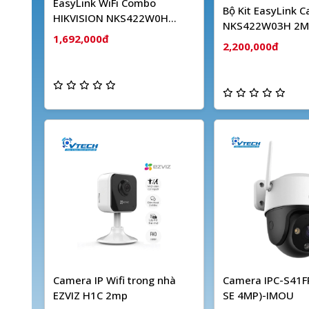
EasyLink WiFi Combo
Bộ Kit EasyLink 
HIKVISION NKS422W0H
NKS422W03H 2M
(2MP)
1,692,000đ
Dây HIKVISION
2,200,000đ
Camera IP Wifi trong nhà
Camera IPC-S41FP
EZVIZ H1C 2mp
SE 4MP)-IMOU