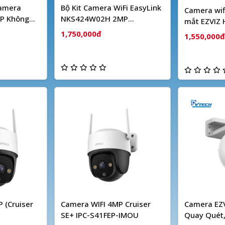
Camera
Bộ Kit Camera WiFi EasyLink
Camera wif
P Không
NKS424W02H 2MP
mắt EZVIZ
HIKVISION
1,750,000đ
1,550,000đ
 (Cruiser
Camera WIFI 4MP Cruiser
Camera EZV
SE+ IPC-S41FEP-IMOU
Quay Quét,