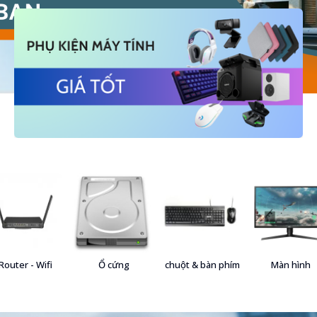
Router - Wifi
Ổ cứng
chuột & bàn phím
Màn hình