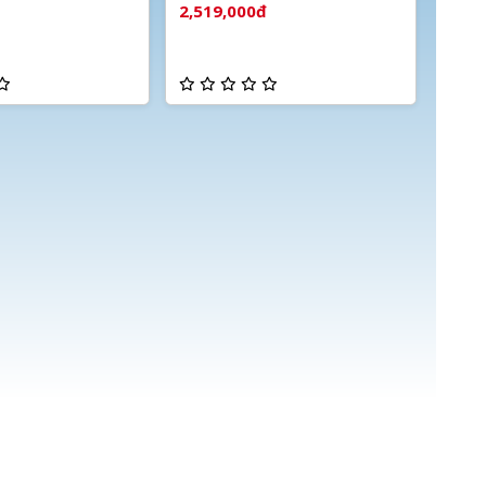
báo động
2,519,000đ