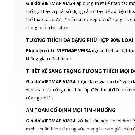
60m: Công nghệ hồng ngoại
Giá đỡ VIETMAP VM34
áp dụng thiết kế thao tác mộ
EXIR cho phép quan sát rõ
ràng trong điều kiện thiếu
thống. Thay vì phải sử dụng cả hai tay để bỏ điện tho
sáng hoặc ban đêm với tầm
xa lên đến 60 mét. – Công
thể thao tác được. Nhấn nút để kẹp đỡ nới rộng ra, sau
nghệ WDR 120dB: Chống
ngược sáng mạnh, giúp
trong quá trình lái xe.
camera ghi hình rõ nét trong
môi trường ánh sáng phức
TƯƠNG THÍCH ĐA DẠNG PHÙ HỢP 90% LOẠI
tạp, ví dụ như khi có ánh sáng
mạnh chiếu trực tiếp vào
camera. – Công nghệ
Phụ kiện ô tô VIETMAP VM34
ngoài thiết kế đặt ta
AcuSense 2.0: Phân biệt chính
xác giữa người và phương tiện
không gian nội thất xe.
với các vật thể khác (như động
vật, lá cây), giúp giảm thiểu
báo động giả và tập trung vào
THIẾT KẾ SANG TRỌNG TƯƠNG THÍCH MỌI D
các sự kiện quan trọng. –
Chống chịu thời tiết IP67,
Giá đỡ VIETMAP VM34
được đánh giá cao bởi vị trí 
IK10: Vỏ ngoài chắc chắn, đạt
chuẩn chống bụi, chống nước
việc thao tác cũng như tháo lắp điện thoại,điều chỉn
IP67 và chống va đập IK10,
đảm bảo hoạt động ổn định
của người lái.
trong mọi điều kiện thời tiết
khắc nghiệt. – Công nghệ
Smart Hybrid Light: Tự động
AN TOÀN CỐ ĐỊNH MỌI TÌNH HUỐNG
chuyển đổi giữa chế độ hồng
ngoại và ánh sáng trắng để tối
ưu hóa hình ảnh trong mọi
Giá đỡ VIETMAP VM34
với kết cấu hợp kim nhôm kế
điều kiện ánh sáng. Lợi ích khi
sử dụng DS
minh, thuận tiện sử dụng vừa mang lại cảm giác hiện đạ