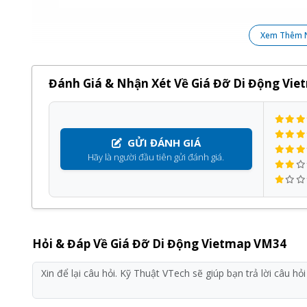
Sản phẩm
Giá đỡ di động Vietmap VM34
của
Viet
chính hãng, giá tốt và bảo hành
12 tháng
, đi kèm với
Xem Thêm 
Quý khách hàng hoàn toàn yên tâm khi lựa chọn sử dụ
Đánh Giá & Nhận Xét Về Giá Đỡ Di Động Vi
GỬI ĐÁNH GIÁ
Hãy là người đầu tiên gửi đánh giá.
Hỏi & Đáp Về Giá Đỡ Di Động Vietmap VM34