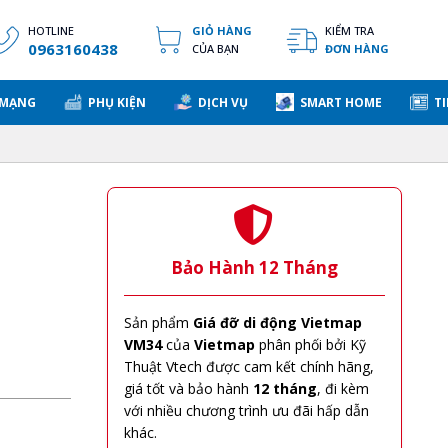
HOTLINE
GIỎ HÀNG
KIỂM TRA
0963160438
CỦA BẠN
ĐƠN HÀNG
 MẠNG
PHỤ KIỆN
DỊCH VỤ
SMART HOME
TI
Bảo Hành 12 Tháng
Sản phẩm
Giá đỡ di động Vietmap
VM34
của
Vietmap
phân phối bởi Kỹ
Thuật Vtech được cam kết chính hãng,
giá tốt và bảo hành
12 tháng
, đi kèm
với nhiều chương trình ưu đãi hấp dẫn
khác.