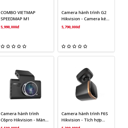
COMBO VIETMAP
Camera hành trình G2
SPEEDMAP M1
Hikvision - Camera kép
trước + Sau
5,990,000đ
5,790,000đ
Camera hành trình
Camera hành trình F6S
C6pro Hikvision - Màn
Hikvision - Tích hợp
hình HD 4"
màn hình cảm ứng IPS 2