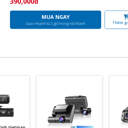
390,000đ
MUA NGAY
Thêm gi
Giao nhanh từ 2 giờ trong nội thành
h Vietmap