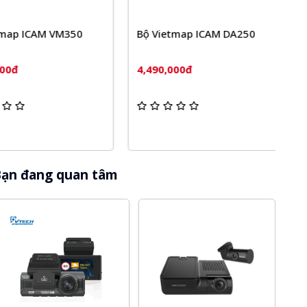
ap ICAM VM350
Bộ Vietmap ICAM DA250
C
S
đ
4,490,000đ
4
ạn đang quan tâm