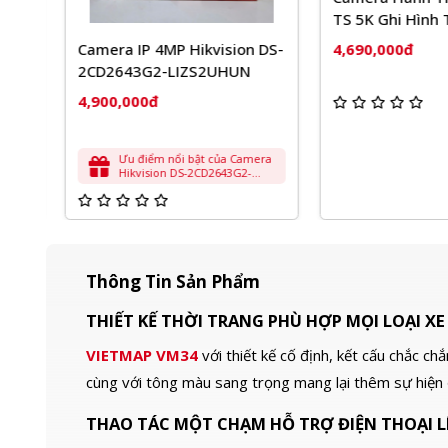
TS 5K Ghi Hình Tr
4,690,000đ
Camera IP 4MP Hikvision DS-
2CD2643G2-LIZS2UHUN
4,900,000đ
Ưu điểm nổi bật của Camera
Hikvision DS-2CD2643G2-
LIZS2U – Độ phân giải
4MP: Cho hình ảnh sắc nét và
chi tiết, giúp bạn quan sát rõ
ràng các vật thể và sự kiện. –
Zoom quang học: Khả năng
zoom quang học (optical
zoom) cho phép phóng to
Thông Tin Sản Phẩm
hình ảnh mà không làm giảm
chất lượng, khác biệt hoàn
toàn so với zoom kỹ thuật số
THIẾT KẾ THỜI TRANG PHÙ HỢP MỌI LOẠI XE
(digital zoom). Đây là lợi thế
lớn khi cần quan sát vật thể ở
VIETMAP VM34
với thiết kế cố định, kết cấu chắc c
xa mà vẫn giữ được độ nét. –
Tích hợp Micro kép: Thu âm
cùng với tông màu sang trọng mang lại thêm sự hiện đạ
thanh trung thực, rõ ràng,
giúp bạn ghi lại âm thanh
cùng với hình ảnh, cung cấp
THAO TÁC MỘT CHẠM HỖ TRỢ ĐIỆN THOẠI LÊ
bằng chứng toàn diện hơn. –
Tầm nhìn ban đêm