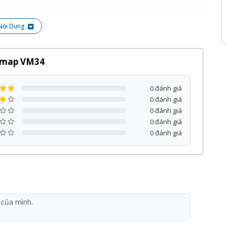
map
phân phối bởi Kỹ Thuật Vtech được cam kết
 nhiều chương trình ưu đãi hấp dẫn khác.
Nội Dung
ng sản phẩm, dịch vụ tại Kỹ Thuật Vtech.
etmap VM34
0 đánh giá
0 đánh giá
0 đánh giá
0 đánh giá
0 đánh giá