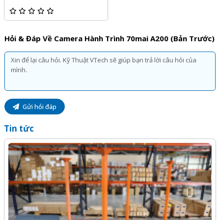
xe thông minh 24h
Camera trước 70mai A200 được tích hợp công nghệ G-
Sensor giúp phát hiện được va chạm và kích hoạt được ghi
Hỏi & Đáp Về Camera Hành Trình 70mai A200 (bản Trước)
hình tự động. Và đồng thời sẽ thông báo cho bạn qua cảnh
báo sau khi camera hành trình được bật lại.
Camera Hành Trình Xiaomi 70MAI
Gửi hỏi đáp
-13%
-14%
Tin tức
Camera Hành Trình
Camera hành trình ghi
70mai M300
hình trước và sau 70MAI
A200-1