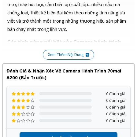
ích khi sử dụng DS
ô tô, máy hút bụi, cảm biến áp suất lốp…nhiều mẫu mã
chủng loại, thiết kế hiện đại kèm theo những tính năng ưu
việt và trở thành một trong những thương hiệu sản phẩm
bán chạy nhất trong lĩnh vực.
Các tính năng nổi bật của Camera hành trình
70mai A200 (bản trước)
Xem Thêm Nội Dung
Camera hành trình 70mai A200 (bản trước) công
nghệ HDR
Đánh Giá & Nhận Xét Về Camera Hành Trình 70mai
Camera hành trình ô tô 70mai A200 (bản trước) được
A200 (bản Trước)
trang bị công nghệ HDR giúp tái tạo được chi tiết của điểm
sáng và tối, mang lại được những hình ảnh sắc nét, tinh tế
0 đánh giá
0 đánh giá
và sống động hơn.
0 đánh giá
0 đánh giá
0 đánh giá
Camera ô tô 70mai A200 trang bị công nghệ
MaiColor Vivid+ Solution™