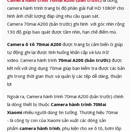
Camera hành trình 70mai A200 (bản trước)
là dòng
xa mà vẫn giữ được độ nét. – Tích
hợp Micro kép: Thu âm thanh
camera hành trình trang bị độ phân giải Full HD 1080P cho
trung thực, rõ ràng, giúp bạn ghi
lại âm thanh cùng với hình ảnh,
hình ảnh chất lượng đáp ứng nhu cầu quan sát.
cung cấp bằng chứng toàn diện
hơn. – Tầm nhìn ban đêm
Camera 70mai A200 (bản trước) ghi hình với góc nhìn rộng
60m: Công nghệ hồng ngoại EXIR
cho phép quan sát rõ ràng trong
130 độ giúp bao quát được tầm nhìn, hạn chế điểm mù.
điều kiện thiếu sáng hoặc ban
đêm với tầm xa lên đến 60 mét. –
Công nghệ WDR 120dB: Chống
Camera ô tô 70mai A200
được trang bị cảm biến G giúp
ngược sáng mạnh, giúp camera
ghi hình rõ nét trong môi trường
tự động ghi lại được tình huống khẩn cấp và lưu trữ
ánh sáng phức tạp, ví dụ như khi
có ánh sáng mạnh chiếu trực tiếp
video. Camera hành trình
70mai A200 (bản trước)
được
vào camera. – Công nghệ
kết nối với ứng dụng 70mai giúp bạn kiểm tra được các bản
AcuSense 2.0: Phân biệt chính
xác giữa người và phương tiện với
ghi trong thời gian thực và quản lý các tệp dễ dàng, thuận
các vật thể khác (như động vật, lá
cây), giúp giảm thiểu báo động
lợi
giả và tập trung vào các sự kiện
quan trọng. – Chống chịu thời tiết
IP67, IK10: Vỏ ngoài chắc chắn,
Ngoài ra, Camera hành trình 70mai A200 (bản trước) chính
đạt chuẩn chống bụi, chống nước
IP67 và chống va đập IK10, đảm
là dòng thiết bị thuộc
Camera hành trình 70Mai
bảo hoạt động ổn định trong mọi
điều kiện thời tiết khắc nghiệt. –
Xiaomi
nhiều người dùng tin tưởng. Thương hiệu 70mai
Công nghệ Smart Hybrid
Light: Tự động chuyển đổi giữa
- là công ty con của Xiaomi sản xuất các dòng sản
chế độ hồng ngoại và ánh sáng
trắng để tối ưu hóa hình ảnh
phẩm
camera hành trình
, phụ kiện cho xe ô tô, bơm lốp
trong mọi điều kiện ánh sáng. Lợi