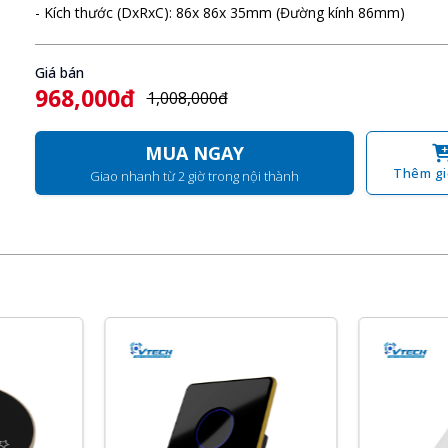
- Kích thước (DxRxC): 86x 86x 35mm (Đường kính 86mm)
Giá bán
968,000đ
1,008,000đ
MUA NGAY
Thêm gi
Giao nhanh từ 2 giờ trong nội thành