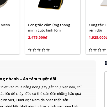
 thông
Công tắc Luto điều khiển
Công tắc 
m
rèm đôi
rèm đơn
1,925,000đ
1,870,000
B
động nhanh – An tâm tuyệt đối
 biệt vào mùa nắng nóng gay gắt như hiện nay, chỉ
ật liệu dễ cháy, đều có thể dẫn đến những hậu quả
ình Việt, Lumi Việt Nam đã phát triển sản
ọn, phát hiện khói nhanh nhạy, chính xác cùng khả