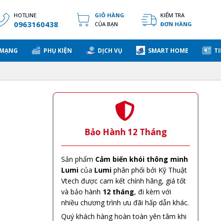
HOTLINE
GIỎ HÀNG
KIỂM TRA
0963160438
CỦA BẠN
ĐƠN HÀNG
 MẠNG
PHỤ KIỆN
DỊCH VỤ
SMART HOME
TI
Bảo Hành 12 Tháng
Sản phẩm
Cảm biến khói thông minh
Lumi
của
Lumi
phân phối bởi Kỹ Thuật
Vtech được cam kết chính hãng, giá tốt
và bảo hành
12 tháng
, đi kèm với
nhiều chương trình ưu đãi hấp dẫn khác.
Quý khách hàng hoàn toàn yên tâm khi