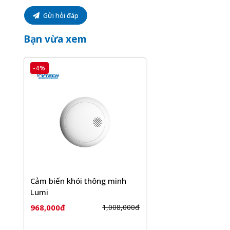
Gửi hỏi đáp
Bạn vừa xem
-4%
Cảm biến khói Lumi phát hiện khói 
Cũng nhờ ứng dụng phương pháp nhận diện khói hiện 
giả do chịu ảnh hưởng của bụi bẩn, hơi nước, nơi có l
về những phiền toái, lo lắng bất đắc dĩ khi lắp đặt ca
lượng, cho phép thiết bị hoạt động hiệu quả, bền bỉ h
Đặc biệt, nhờ việc không sử dụng động vị phóng xạ là
khói ion hóa thông thường, cảm biến khói Lumi k
Cảm biến khói thông minh
còn thân thiện với môi trường xung quanh.
Lumi
1.2. Báo động đa phương thức qua điện thoại, c
968,000đ
1,008,000đ
Nhờ tích hợp còi báo động mạnh mẽ lên đến 85dB, cả