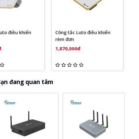
Luto điều khiển
Công tắc cảm ứng Luto kính
B
phẳng
t
đ
1,760,000đ
1
ạn đang quan tâm