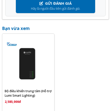
Quá trình
Các led còn lại đều sáng.
nhân
GỬI ĐÁNH GIÁ
hoạt động
Khi gia nhập mạng Bluetooth Mesh: Led 5 nháy
Hãy là người đầu tiên gửi đánh giá.
Đóng/ mở/ hẹn giờ rèm bằng Smartphone và giọng
liên tục. Các led còn lại đều sáng.
nói
3.2. Cấp nguồn thiết bị
Thiết lập các kịch bản sống thông minh như: tự động
Bạn vừa xem
Bộ điều khiển trung tâm HC của Lumi được thiết kế có
bật đèn khi phát hiện chuyển động, nhóm cảnh, lên
chân cắm điện gắn liền. Để cấp nguồn cho thiết bị,
lịch, tạo rule cho các thiết bị thông minh hoạt động
người dùng chỉ cần thao tác cắm thiết bị vào ổ điện.
đồng thời…
Sau khi được cấp nguồn, led 1 sáng và luôn sáng trong
Ưu điểm của bộ điều khiển trung tâm Lumi
quá trình hoạt động, led 2, led 3, led 4, led 5 nháy 3 lần
Hỗ trợ cả 2 dạng thức sóng Zigbee và Bluetooth Mesh, có
liên tiếp. Khi khởi động thành công, 5 led đều sáng,
thể nói ưu điểm lớn nhất của bộ điều khiển trung tâm Lumi
người dùng tiến hành cấu hình bộ điều khiển trung tâm.
là hoạt động ổn định và giúp tiết kiệm năng lượng.
4. Cấu hình thiết bị
Nếu Zigbee là chuẩn không dây chuyên về
Smart home
4.1. Cập nhật firmware
Bộ điều khiển trung tâm (Hỗ trợ
được nhiều thương hiệu lớn ưa chuộng, thì Bluetooth Mesh
Lumi Smart Lighting)
Trước khi thực hiện cài đặt hệ thống thiết bị thông minh
cũng được đánh giá là “đo ni đóng giày” cho Chiếu sáng
2,585,000đ
trong nhà, người dùng cần kiểm tra phiên bản firmware của
thông minh. Như vậy, các tín đồ của Smart home không
HC và cập nhật firmware cho HC nếu đang ở phiên bản thấp