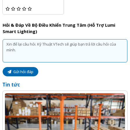
phải lo về vấn đề khó khăn khi mua thêm các thiết bị thông
hơn so với hiện tại.
minh về sau này, bởi vì 2 chuẩn không dây được đánh giá
ổn định và tốt nhất hiện nay đều được Lumi hỗ trợ.
Bước 1:
Hỏi & Đáp Về Bộ Điều Khiển Trung Tâm (Hỗ Trợ Lumi
Sau khi cấp nguồn mặc định HC sẽ phát ra
Smart Lighting)
Ngoài ra, sever Lumi đã tích hợp thành công với Server
wifi LUMI_HCxxxx (xxxx – là 4 số cuối của MAC HC), với mật
của Amazon – Mỹ để tạo ra giải pháp nhà thông minh điều
khẩu là ABC123456. Người dùng kết nối điện thoại hoặc máy
khiển bằng giọng nói. Cho phép người dùng hoàn toàn kiểm
tính với wifi của HC để thực hiện cấu hình.
soát, điều khiển các thiết bị trong ngôi nhà bằng chính
Trên trình duyệt web, nhập địa chỉ mặc định 10.10.10.254 để
“giọng nói quyền năng” của mình. Khi bạn nói câu lệnh “Turn
vào phần cấu hình cho bộ điều khiển trung tâm. Mật khẩu
on go home” hoặc “Turn off go out” tất cả các thiết bị
Gửi hỏi đáp
mặc định của trang web là ABC123.
trong ngôi nhà sẽ hoàn toàn bật/tắt, tùy theo câu lệnh.
Bước 2:
Tin tức
Thêm vào đó, nếu người dùng sử dụng HC (bản có hỗ trợ
Đăng nhập thành công, người dùng chọn tab Administration,
BLE) trong hệ thống Smart Lighting, người dùng có thể tận
tại phần Software information chọn UPGRADE FIRMWARE,
hưởng những tiện ích thông minh dành cho đèn như sau:
sau đó chọn Chose the file để chọn file firmware của Lumi
Bật/ tắt đèn bằng Smartphone
cung cấp đã lưu trong máy. Cuối cùng chọn UPGRADE &
RESTART để thực hiện quá trình cập nhật firmware cho HC.
Thay đổi màu ánh sáng phòng khách