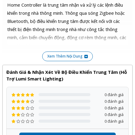
Home Controller là trung tâm nhận và xử lý các lệnh điều
Khối lượng
66.5 gram
khiển trong nhà thông minh. Thông qua sóng Zigbee hoặc
Bluetooth, bộ điều khiển trung tâm được kết nối với các
3. Lắp đặt thiết bị
thiết bị điện thông minh trong nhà như công tắc thông
3.1. Đèn chỉ thị của thiết bị
minh, cảm biến chuyển động, động cơ rèm thông minh, các
Quy ước: Power (Led 1), Internet (Led 2), Service (Led 3),
loại đèn thông minh…
Zigbee (Led 4), BleMesh (Led 5).
Xem Thêm Nội Dung
Nhờ vậy, các lệnh tắt đèn, bật bình nóng lạnh, mở rèm,…
Khi cấp nguồn Led 1 sáng và luôn sáng trong
được thực hiện theo mong muốn của người dùng. Nói
quá trình hoạt động, led 2, 3, 4, 5 nháy 3 lần.
Đánh Giá & Nhận Xét Về Bộ Điều Khiển Trung Tâm (Hỗ
chung, tất cả các lệnh điều khiển thông minh xuất phát từ
Thiết bị được
Trợ Lumi Smart Lighting)
cấp nguồn
Quá trình khởi động Led 1 sáng
Smartphone hoặc các trợ lý ảo đều được bộ điều khiển
trung tâm xử lý nhanh và mượt. Vì vậy, có thể nói tính năng
Khởi động thành công 5 led sáng
0 đánh giá
của bộ điều khiển trung tâm là xử lý tất cả các lệnh điều
0 đánh giá
Không kết nối Internet và server: Led 1, 2, 4, 5
khiển của người dùng
0 đánh giá
Thiết bị kết
sáng, led 3 nháy liên tục.
nối internet
0 đánh giá
Bật/ tắt/ hẹn giờ toàn bộ hệ thống đèn điện trong nhà
Kết nối thành công: 5 led đều sáng.
0 đánh giá
Thay đổi màu sắc, độ sáng của đèn theo ý muốn chủ
Khi gia nhập mạng Zigbee: Led 4 nháy liên tục.