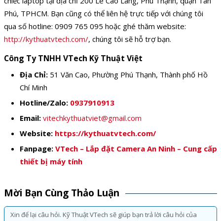
chiếc laptop tại địa chỉ 200 Lê Cao Lãng, Phú Thạnh, quận Tân
Phú, TPHCM. Bạn cũng có thể liên hệ trực tiếp với chúng tôi
qua số hotline: 0909 765 095 hoặc ghé thăm website:
http://kythuatvtech.com/
, chúng tôi sẽ hỗ trợ bạn.
Công Ty TNHH VTech Kỹ Thuật Việt
Địa Chỉ:
51 Văn Cao, Phường Phú Thạnh, Thành phố Hồ
Chí Minh
Hotline/Zalo:
0937910913
Email:
vitechkythuatviet@gmail.com
Website:
https://kythuatvtech.com/
Fanpage:
VTech – Lắp đặt Camera An Ninh – Cung cấp
thiết bị máy tính
Mời Bạn Cùng Thảo Luận