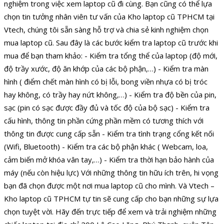
nghiệm trong việc xem laptop cũ đi cùng. Bạn cũng có thể lựa
chọn tin tưởng nhân viên tư vấn của Kho laptop cũ TPHCM tại
Vtech, chúng tôi sẵn sàng hỗ trợ và chia sẻ kinh nghiệm chọn
mua laptop cũ. Sau đây là các bước kiểm tra laptop cũ trước khi
mua để bạn tham khảo: - Kiểm tra tổng thể của laptop (độ mới,
độ trầy xước, độ ăn khớp của các bộ phận,…) - Kiểm tra màn
hình ( điểm chết màn hình có bị lỗi, bong viền nhựa có bị tróc
hay không, có trầy hay nứt không,…) - Kiểm tra độ bền của pin,
sạc (pin có sạc được đầy đủ và tốc độ của bộ sạc) - Kiểm tra
cấu hình, thông tin phần cứng phần mềm có tương thích với
thông tin được cung cấp sẵn - Kiểm tra tình trạng cổng kết nối
(Wifi, Bluetooth) - Kiểm tra các bộ phận khác ( Webcam, loa,
cảm biến mở khóa vân tay,…) - Kiểm tra thời hạn bảo hành của
máy (nếu còn hiệu lực) Với những thông tin hữu ích trên, hi vọng
bạn đã chọn được một nơi mua laptop cũ cho mình. Và Vtech –
Kho laptop cũ TPHCM tự tin sẽ cung cấp cho bạn những sự lựa
chọn tuyệt vời. Hãy đến trực tiếp để xem và trải nghiệm những