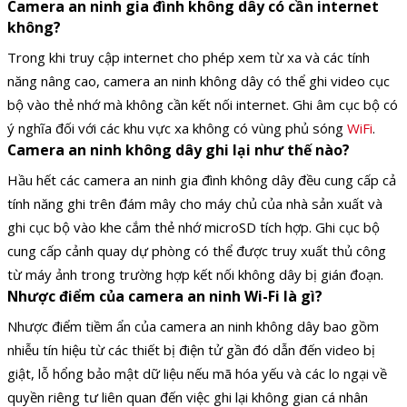
Camera an ninh gia đình không dây có cần internet
không?
Trong khi truy cập internet cho phép xem từ xa và các tính
năng nâng cao, camera an ninh không dây có thể ghi video cục
bộ vào thẻ nhớ mà không cần kết nối internet. Ghi âm cục bộ có
ý nghĩa đối với các khu vực xa không có vùng phủ sóng
WiFi
.
Camera an ninh không dây ghi lại như thế nào?
Hầu hết các camera an ninh gia đình không dây đều cung cấp cả
tính năng ghi trên đám mây cho máy chủ của nhà sản xuất và
ghi cục bộ vào khe cắm thẻ nhớ microSD tích hợp. Ghi cục bộ
cung cấp cảnh quay dự phòng có thể được truy xuất thủ công
từ máy ảnh trong trường hợp kết nối không dây bị gián đoạn.
Nhược điểm của camera an ninh Wi-Fi là gì?
Nhược điểm tiềm ẩn của camera an ninh không dây bao gồm
nhiễu tín hiệu từ các thiết bị điện tử gần đó dẫn đến video bị
giật, lỗ hổng bảo mật dữ liệu nếu mã hóa yếu và các lo ngại về
quyền riêng tư liên quan đến việc ghi lại không gian cá nhân