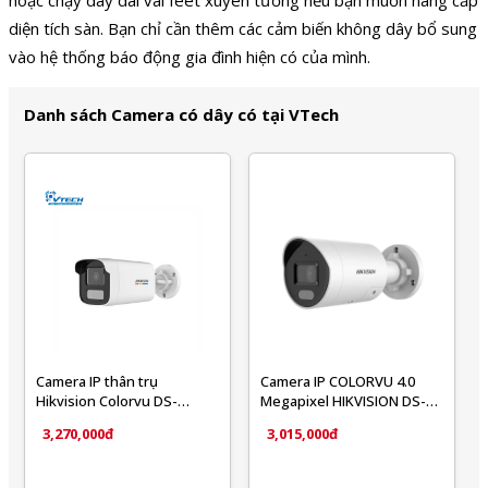
hoặc chạy dây dài vài feet xuyên tường nếu bạn muốn nâng cấp
diện tích sàn. Bạn chỉ cần thêm các cảm biến không dây bổ sung
vào hệ thống báo động gia đình hiện có của mình.
Danh sách Camera có dây có tại VTech
Camera IP thân trụ
Camera IP COLORVU 4.0
Hikvision Colorvu DS-
Megapixel HIKVISION DS-
2CD1T47G0-LUF C 4MP 2K
2CD2047G2-LU/SL(C)
3,270,000đ
3,015,000đ