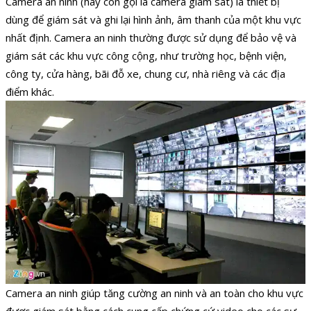
Camera an ninh (hay còn gọi là camera giám sát) là thiết bị
dùng để giám sát và ghi lại hình ảnh, âm thanh của một khu vực
nhất định. Camera an ninh thường được sử dụng để bảo vệ và
giám sát các khu vực công cộng, như trường học, bệnh viện,
công ty, cửa hàng, bãi đỗ xe, chung cư, nhà riêng và các địa
điểm khác.
Camera an ninh giúp tăng cường an ninh và an toàn cho khu vực
được giám sát bằng cách cung cấp chứng cứ video cho các sự