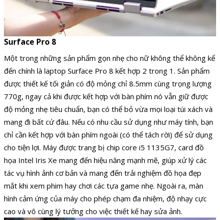
Surface Pro 8
Một trong những sản phẩm gọn nhẹ cho nữ không thể không kể
đến chính là laptop Surface Pro 8 kết hợp 2 trong 1. Sản phẩm
được thiết kế tối giản có độ mỏng chỉ 8.5mm cùng trọng lượng
770g, ngay cả khi được kết hợp với bàn phím nó vẫn giữ được
độ mỏng nhẹ tiêu chuẩn, bạn có thể bỏ vừa mọi loại túi xách và
mang đi bất cứ đâu. Nếu có nhu cầu sử dụng như máy tính, bạn
chỉ cần kết hợp với bàn phím ngoài (có thể tách rời) để sử dụng
cho tiện lợi. Máy được trang bị chip core i5 1135G7, card đồ
họa Intel Iris Xe mang đến hiệu năng mạnh mẽ, giúp xử lý các
tác vụ hình ảnh cơ bản và mang đến trải nghiệm đồ họa đẹp
mắt khi xem phim hay chơi các tựa game nhẹ. Ngoài ra, màn
hình cảm ứng của máy cho phép chạm đa nhiệm, độ nhạy cực
cao và vô cùng lý tưởng cho việc thiết kế hay sửa ảnh.