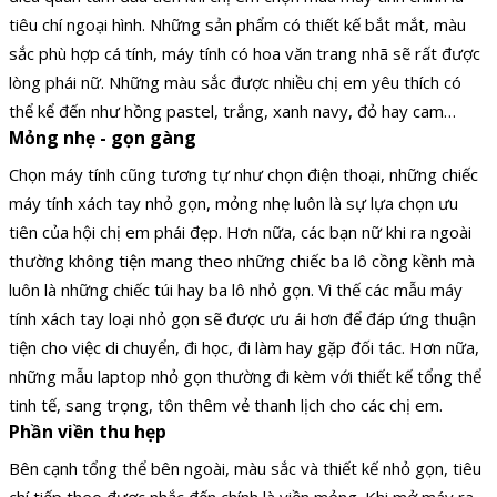
tiêu chí ngoại hình. Những sản phẩm có thiết kế bắt mắt, màu
sắc phù hợp cá tính, máy tính có hoa văn trang nhã sẽ rất được
lòng phái nữ. Những màu sắc được nhiều chị em yêu thích có
thể kể đến như hồng pastel, trắng, xanh navy, đỏ hay cam…
Mỏng nhẹ - gọn gàng
Chọn máy tính cũng tương tự như chọn điện thoại, những chiếc
máy tính xách tay nhỏ gọn, mỏng nhẹ luôn là sự lựa chọn ưu
tiên của hội chị em phái đẹp. Hơn nữa, các bạn nữ khi ra ngoài
thường không tiện mang theo những chiếc ba lô cồng kềnh mà
luôn là những chiếc túi hay ba lô nhỏ gọn. Vì thế các mẫu máy
tính xách tay loại nhỏ gọn sẽ được ưu ái hơn để đáp ứng thuận
tiện cho việc di chuyển, đi học, đi làm hay gặp đối tác. Hơn nữa,
những mẫu laptop nhỏ gọn thường đi kèm với thiết kế tổng thể
tinh tế, sang trọng, tôn thêm vẻ thanh lịch cho các chị em.
Phần viền thu hẹp
Bên cạnh tổng thể bên ngoài, màu sắc và thiết kế nhỏ gọn, tiêu