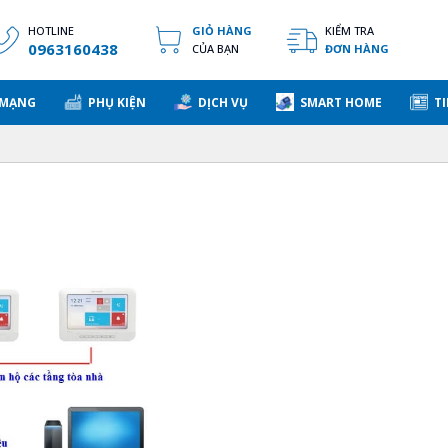
HOTLINE
GIỎ HÀNG
KIỂM TRA
0963160438
CỦA BẠN
ĐƠN HÀNG
 MẠNG
PHỤ KIỆN
DỊCH VỤ
SMART HOME
TI