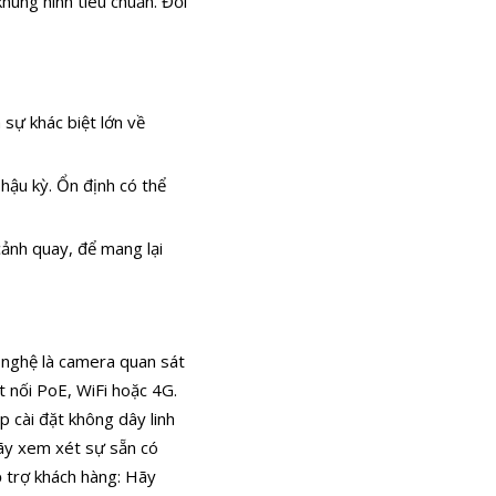
hung hình tiêu chuẩn. Đối
 sự khác biệt lớn về
 hậu kỳ. Ổn định có thể
cảnh quay, để mang lại
 nghệ là camera quan sát
t nối PoE, WiFi hoặc 4G.
p cài đặt không dây linh
Hãy xem xét sự sẵn có
ỗ trợ khách hàng: Hãy