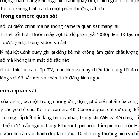
động chậm đáng kinh ngạc khi cảnh quay được diễn giải ở tốc độ k
 tốc độ khung hình cao là một phần thưởng rất lớn.
i trong camera quan sát
số ưu điểm chính mà hệ thống camera quan sát mang lại:
hi tiết tốt hơn: Bước nhảy vọt từ độ phân giải 1080p lên 4K tạo ra
h được ghi lại trong video và ảnh.
 lý hậu kỳ: Cảnh quay ghi lại đáng kể mà không làm giảm chất lượng
 số mà không làm mất độ sắc nét.
i các thiết bị cao cấp: TV, màn hình và máy chiếu tận dụng tối đa 
ộng với độ sắc nét và chân thực đáng kinh ngạc.
amera quan sát
của chúng ta, một trong những ứng dụng phổ biến nhất của công
ưu ý các yếu tố sau: Kết nối camera 4K: Camera quan sát sử dụng kế
) cung cấp kết nối đáng tin cậy nhất, trong khi WiFi và 4G cung cấ
ó thể được cấp nguồn bằng Ethernet, pin hoặc tấm pin mặt trời. 
o với nhu cầu vận hành độc lập từ xa. Danh tiếng thương hiệu và h