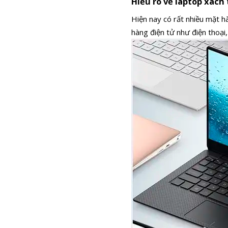
Hiểu rõ về laptop xách
Hiện nay có rất nhiều mặt hà
hàng điện tử như điện thoạ