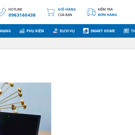
HOTLINE
GIỎ HÀNG
KIỂM TRA
0963160438
CỦA BẠN
ĐƠN HÀNG
 MẠNG
PHỤ KIỆN
DỊCH VỤ
SMART HOME
TI