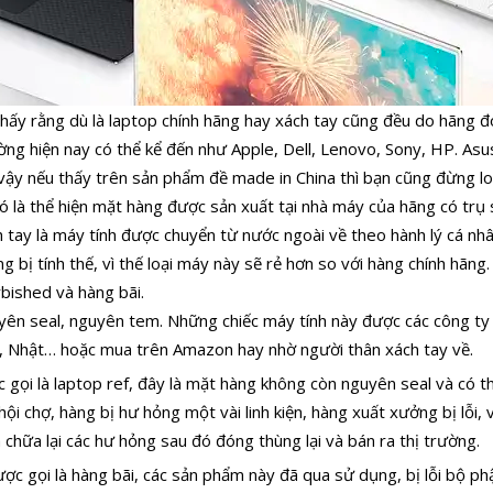
 thấy rằng dù là laptop chính hãng hay xách tay cũng đều do hãng đ
ường hiện nay có thể kể đến như Apple, Dell, Lenovo, Sony, HP. As
 vậy nếu thấy trên sản phẩm đề made in China thì bạn cũng đừng lo 
nó là thể hiện mặt hàng được sản xuất tại nhà máy của hãng có trụ
ch tay là máy tính được chuyển từ nước ngoài về theo hành lý cá n
g bị tính thế, vì thế loại máy này sẽ rẻ hơn so với hàng chính hãn
rbished và hàng bãi.
yên seal, nguyên tem. Những chiếc máy tính này được các công ty
n, Nhật… hoặc mua trên Amazon hay nhờ người thân xách tay về.
c gọi là laptop ref, đây là mặt hàng không còn nguyên seal và có t
 hội chợ, hàng bị hư hỏng một vài linh kiện, hàng xuất xưởng bị lỗ
 chữa lại các hư hỏng sau đó đóng thùng lại và bán ra thị trường.
ược gọi là hàng bãi, các sản phẩm này đã qua sử dụng, bị lỗi bộ phậ