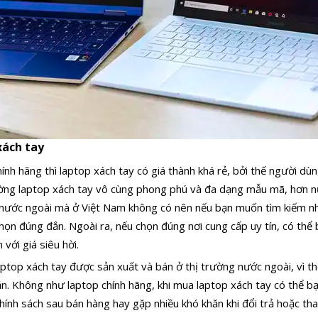
xách tay
ính hãng thì laptop xách tay có giá thành khá rẻ, bởi thế người dù
rường laptop xách tay vô cùng phong phú và đa dạng mẫu mã, hơn 
 nước ngoài mà ở Việt Nam không có nên nếu bạn muốn tìm kiếm nh
chọn đúng đắn. Ngoài ra, nếu chọn đúng nơi cung cấp uy tín, có th
 với giá siêu hời.
ptop xách tay được sản xuất và bán ở thị trường nước ngoài, vì t
. Không như laptop chính hãng, khi mua laptop xách tay có thể b
nh sách sau bán hàng hay gặp nhiều khó khăn khi đổi trả hoặc thay 