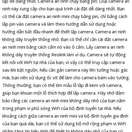
lập dễ dàng nhất. Camera an ninh chạy bằng pin: Loại camera an
ninh này cung cấp cho bạn quá trình cài đặt dễ dàng nhất. Bạn
có thể cài đặt camera an ninh mini chạy bằng pin, chỉ bằng cách
lắp pin vào camera và làm theo hướng dẫn sử dụng hoặc
hướng dẫn bắt đầu nhanh để thiết lập camera. Camera an ninh
không dây truyền thống nhỏ: Bạn có thể chỉ cần cài đặt camera
an ninh mini bằng cách cắm nó vào ổ cắm. Lấy camera an ninh
không dây truyền thống Reolink làm ví dụ. Camera sẽ tự động
kết nối với WiFi tại nhà của bạn, vì vậy có thể truy cập camera
sau khi bật nguồn. Nếu cần gắn camera này lên tường hoặc gác
mái, bạn nên sử dụng ốc vít để làm cho camera bám vào tường.
Thông thường, bạn có thể tìm mẫu lỗ lắp đi kèm với camera,
giúp bạn khoan một lỗ thích hợp để lắp camera. Hãy nhớ đảm
bảo rằng các camera an ninh mini không dây nhỏ của bạn nằm
trong phạm vi phủ sóng WiFi của bộ định tuyến tại nhà. Nếu
khoảng cách giữa camera an ninh mini và bộ định tuyến gia đình
của bạn quá dài, bạn có thể sử dụng bộ mở rộng phạm vi WiFi
nhằm tăng tín hiệu WiFi để thiết bị không dây nhỏ của bạn có