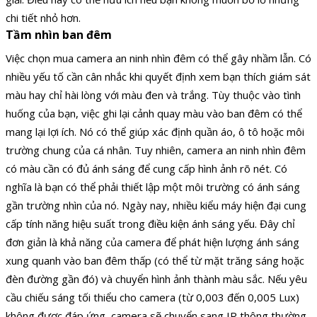
chi tiết nhỏ hơn.
Tầm nhìn ban đêm
Việc chọn mua camera an ninh nhìn đêm có thể gây nhầm lẫn. Có
nhiều yếu tố cần cân nhắc khi quyết định xem bạn thích giám sát
màu hay chỉ hài lòng với màu đen và trắng. Tùy thuộc vào tình
huống của bạn, việc ghi lại cảnh quay màu vào ban đêm có thể
mang lại lợi ích. Nó có thể giúp xác định quần áo, ô tô hoặc môi
trường chung của cá nhân. Tuy nhiên, camera an ninh nhìn đêm
có màu cần có đủ ánh sáng để cung cấp hình ảnh rõ nét. Có
nghĩa là bạn có thể phải thiết lập một môi trường có ánh sáng
gần trường nhìn của nó. Ngày nay, nhiều kiểu máy hiện đại cung
cấp tính năng hiệu suất trong điều kiện ánh sáng yếu. Đây chỉ
đơn giản là khả năng của camera để phát hiện lượng ánh sáng
xung quanh vào ban đêm thấp (có thể từ mặt trăng sáng hoặc
đèn đường gần đó) và chuyển hình ảnh thành màu sắc. Nếu yêu
cầu chiếu sáng tối thiểu cho camera (từ 0,003 đến 0,005 Lux)
không được đáp ứng, camera sẽ chuyển sang IR thông thường.