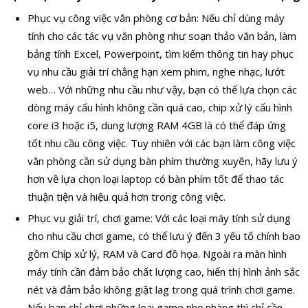
Phục vụ công việc văn phòng cơ bản: Nếu chỉ dùng máy
tính cho các tác vụ văn phòng như soạn thảo văn bản, làm
bảng tính Excel, Powerpoint, tìm kiếm thông tin hay phục
vụ nhu cầu giải trí chẳng hạn xem phim, nghe nhạc, lướt
web… Với những nhu cầu như vậy, bạn có thể lựa chọn các
dòng máy cấu hình không cần quá cao, chip xử lý cấu hình
core i3 hoặc i5, dung lượng RAM 4GB là có thể đáp ứng
tốt nhu cầu công việc. Tuy nhiên với các bạn làm công việc
văn phòng cần sử dụng bàn phím thường xuyên, hãy lưu ý
hơn về lựa chọn loại laptop có bàn phím tốt để thao tác
thuận tiện và hiệu quả hơn trong công việc.
Phục vụ giải trí, chơi game: Với các loại máy tính sử dụng
cho nhu cầu chơi game, có thể lưu ý đến 3 yếu tố chính bao
gồm Chíp xử lý, RAM và Card đồ họa. Ngoài ra màn hình
máy tính cần đảm bảo chất lượng cao, hiển thị hình ảnh sắc
nét và đảm bảo không giật lag trong quá trình chơi game.
Nếu bạn chỉ chơi những loại game nhẹ nhàng thì chỉ cần