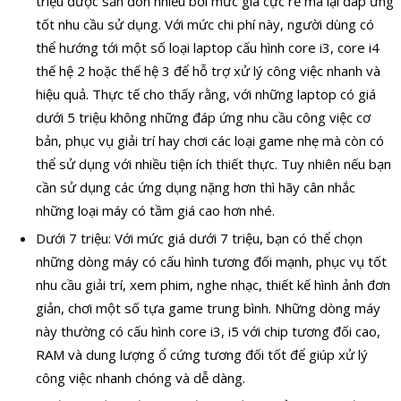
triệu được săn đón nhiều bởi mức giá cực rẻ mà lại đáp ứng
tốt nhu cầu sử dụng. Với mức chi phí này, người dùng có
thể hướng tới một số loại laptop cấu hình core i3, core i4
thế hệ 2 hoặc thế hệ 3 để hỗ trợ xử lý công việc nhanh và
hiệu quả. Thực tế cho thấy rằng, với những laptop có giá
dưới 5 triệu không những đáp ứng nhu cầu công việc cơ
bản, phục vụ giải trí hay chơi các loại game nhẹ mà còn có
thể sử dụng với nhiều tiện ích thiết thực. Tuy nhiên nếu bạn
cần sử dụng các ứng dụng nặng hơn thì hãy cân nhắc
những loại máy có tầm giá cao hơn nhé.
Dưới 7 triệu: Với mức giá dưới 7 triệu, bạn có thể chọn
những dòng máy có cấu hình tương đối mạnh, phục vụ tốt
nhu cầu giải trí, xem phim, nghe nhạc, thiết kế hình ảnh đơn
giản, chơi một số tựa game trung bình. Những dòng máy
này thường có cấu hình core i3, i5 với chip tương đối cao,
RAM và dung lượng ổ cứng tương đối tốt để giúp xử lý
công việc nhanh chóng và dễ dàng.