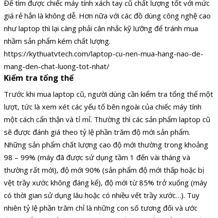
Để tìm được chiếc máy tính xách tay cũ chất lượng tốt với mức
giá rẻ hẳn là không dễ. Hơn nữa với các đồ dùng công nghệ cao
như laptop thì lại càng phải cân nhắc kỹ lưỡng để tránh mua
nhầm sản phẩm kém chất lượng.
https://kythuatvtech.com/laptop-cu-nen-mua-hang-nao-de-
mang-den-chat-luong-tot-nhat/
Kiểm tra tổng thể
Trước khi mua laptop cũ, người dùng cần kiểm tra tổng thể một
lượt, tức là xem xét các yếu tố bên ngoài của chiếc máy tính
một cách cẩn thận và tỉ mỉ. Thường thì các sản phẩm laptop cũ
sẽ được đánh giá theo tỷ lệ phần trăm độ mới sản phẩm.
Những sản phẩm chất lượng cao độ mới thường trong khoảng
98 – 99% (máy đã được sử dụng tầm 1 đến vài tháng và
thường rất mới), độ mới 90% (sản phẩm độ mới thấp hoặc bị
vệt trầy xước không đáng kể), độ mới từ 85% trở xuống (máy
có thời gian sử dụng lâu hoặc có nhiều vết trầy xước…). Tuy
nhiên tỷ lệ phần trăm chỉ là những con số tương đối và ước