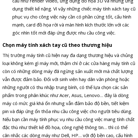
cầu như render video, ứng dụng đồ họa 3D và những ứng
dụng thiết kế nặng. Vì vậy những chiếc máy tính xách tay cũ
phục vụ cho công việc này cần có phần cứng tốt, cấu hình
mạnh, card đồ họa rời và màn hình kích thước lớn với các
góc nhìn tốt mới đáp ứng được nhu cầu công việc.
Chọn máy tính xách tay cũ theo thương hiệu
Thị trường máy tính cũ hiện nay đa dạng thương hiệu và chủng
loại không kém gì máy mới, thậm chí ở các cửa hàng máy tính cũ
còn có những dòng máy đã ngừng sản xuất mới mà chất lượng
vẫn được đảm bảo. Đối với sinh viên hay dân văn phòng hoặc
những người có thu nhập trung bình, có thể lựa chọn các sản
phẩm trong phân khúc như Acer, Asus, Lenovo… đây là dòng
máy có mức giá khá ổn nhưng vẫn đảm bảo độ bền, tiết kiệm
pin và đáp ứng ổn thỏa nhu cầu công việc cho người tiêu dùng.
Nếu bạn cần máy tính phục vụ nhu cầu công việc mang tính chất
đặc thù như thiết kế đồ họa, công nghệ thông tin… thì có thể
cân nhắc các dòng máy như Dell, HP… với độ bền cao, cấu hình