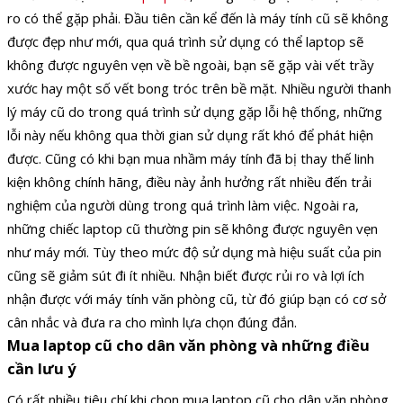
ro có thể gặp phải. Đầu tiên cần kể đến là máy tính cũ sẽ không
được đẹp như mới, qua quá trình sử dụng có thể laptop sẽ
không được nguyên vẹn về bề ngoài, bạn sẽ gặp vài vết trầy
xước hay một số vết bong tróc trên bề mặt. Nhiều người thanh
lý máy cũ do trong quá trình sử dụng gặp lỗi hệ thống, những
lỗi này nếu không qua thời gian sử dụng rất khó để phát hiện
được. Cũng có khi bạn mua nhầm máy tính đã bị thay thế linh
kiện không chính hãng, điều này ảnh hưởng rất nhiều đến trải
nghiệm của người dùng trong quá trình làm việc. Ngoài ra,
những chiếc laptop cũ thường pin sẽ không được nguyên vẹn
như máy mới. Tùy theo mức độ sử dụng mà hiệu suất của pin
cũng sẽ giảm sút đi ít nhiều. Nhận biết được rủi ro và lợi ích
nhận được với máy tính văn phòng cũ, từ đó giúp bạn có cơ sở
cân nhắc và đưa ra cho mình lựa chọn đúng đắn.
Mua laptop cũ cho dân văn phòng và những điều
cần lưu ý
Có rất nhiều tiêu chí khi chọn mua laptop cũ cho dân văn phòng