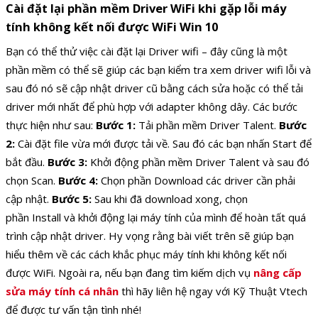
Cài đặt lại phần mềm Driver WiFi khi gặp lỗi máy
tính không kết nối được WiFi Win 10
Bạn có thể thử việc cài đặt lại Driver wifi – đây cũng là một
phần mềm có thể sẽ giúp các bạn kiểm tra xem driver wifi lỗi và
sau đó nó sẽ cập nhật driver cũ bằng cách sửa hoặc có thể tải
driver mới nhất để phù hợp với adapter không dây. Các bước
thực hiện như sau:
Bước 1:
Tải phần mềm Driver Talent.
Bước
2:
Cài đặt file vừa mới được tải về. Sau đó các bạn nhấn Start để
bắt đầu.
Bước 3:
Khởi động phần mềm Driver Talent và sau đó
chọn Scan.
Bước 4:
Chọn phần Download các driver cần phải
cập nhật.
Bước 5:
Sau khi đã download xong, chọn
phần Install và khởi động lại máy tính của mình để hoàn tất quá
trình cập nhật driver. Hy vọng rằng bài viết trên sẽ giúp bạn
hiểu thêm về các cách khắc phục máy tính khi không kết nối
được WiFi.
Ngoài ra, nếu bạn đang tìm kiếm dịch vụ
nâng cấp
sửa máy tính cá nhân
thì hãy liên hệ ngay với Kỹ Thuật Vtech
để được tư vấn tận tình nhé!