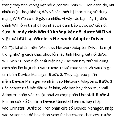
trạng máy tính không kết nối được WiFi Win 10. Bên cạnh đó, khi
nhiều điện thoại không dây và các thiết bị khác cùng sử dụng
mạng WiFi đó có thể gây ra nhiễu, vì vậy các bạn hãy tự điều
chỉnh WiFi ở vị trí phù hợp nhất để đảm bảo được sự kết nối.
Sửa lỗi máy tính Win 10 không kết nối được WiFi với
việc cài đặt lại Wireless Network Adapter Driver
Cài đặt lại phần mềm Wireless Network Adapter Driver là một
trong những cách khắc phục lỗi máy tính không kết nối được
WiFi Win 10 phổ biến nhất hiện nay. Các bạn hãy thử sử dụng
cách này lần lượt như sau:
Bước 1:
Mở mục Start và sau đó gõ
tìm kiếm Device Manager.
Bước 2:
Truy cập vào phần
mềm Device Manager và nhấn vào Network Adapters.
Bước 3:
Các adapter sẽ bắt đầu xuất hiện, các bạn hãy chọn mục Wifi
Adapter, nhấp vào chuột phải và chọn phần Uninstall.
Bước 4:
Khi mà cửa sổ Confirm Device Uninstall hiện ra, hãy nhấp
vào Uninstall.
Bước 5:
Trên phần cửa sổ Device Manager, nhấp
vào Action sau đó hãy chọn Scan for hardware changes.
Bước