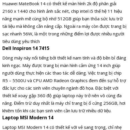
Huawei MateBook 14 có thiết kế màn hình 2k độ phân giải
2160 x 1440 cho hình ảnh sắc nét, chip intel i5 thế hệ 11 hiệu
năng mạnh mẽ cùng bộ nhớ 512GB giúp bạn thỏa sức lưu trữ
tài liệu mà không cần nâng cấp. Ngoài ra máy còn được trang bị
sạc nhanh 56W, là một trong những điểm lợi được nhiều người
tiêu dùng yêu thích
Dell Inspiron 14 7415
Dòng máy này nổi tiếng bởi thiết kế nam tính và độ bền bỉ đáng
kinh ngạc. Máy được trang bị màn hình cảm ứng 14 inch giúp
người dùng thực hiện các thao tác dễ dàng. Việc trang bị chip
R5 – 5500U và CPU AMD Radeon Graphics đem đến sự hỗ trợ
đắc lực cho các sinh viên chuyên ngành đồ họa. Đặc biệt với
thiết kế xoay gập 360 độ giúp laptop này trở nên vô cùng đa
năng. Điểm trừ duy nhất là máy chỉ trang bị ổ cứng 256GB, hơi
khiêm tốn khi các bạn sinh viên cần lưu trữ nhiều dữ liệu.
Laptop MSI Modern 14
Laptop MSI Modern 14 có thiết kế với vẻ sang trọng, chỉ nhẹ