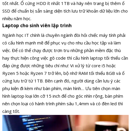
tốt nhất. Ổ cứng HDD ít nhất 1TB và hãy nên trang bị thêm ổ
SSD để chuẩn bị sẵn sàng diện tích lưu trữ khoản dữ liệu lớn cho
nhiều năm học.
Laptop cho sinh viên lập trình
Ngành học IT chính là chuyên ngành đòi hỏi chiếc máy tính phải
có cấu hình mạnh mẽ để phục vụ cho nhu cầu học tập và làm
việc. Để có thể chạy được trơn tru những phần mềm đặc thù
hay thực hiện công việc gõ code thì cấu hình laptop tối thiểu cần
đáp ứng được những tiêu chí như: Vi xử lý từ core i5 hoặc
Ryzen 5 hoặc Ryzen 7 trở lên, bộ nhớ RAM tối thiểu 8GB và ổ
cứng lưu trữ từ 1TB. Bên cạnh đó, người dùng cần lưu ý các
phụ kiện đi kèm như bàn phím, màn hình… Ưu tiên chọn màn
hình laptop loại lớn cỡ 15 inch để cho góc nhìn rộng, bàn phím
nên chọn loại có hành trình phím sâu 1,4mm và có đèn led thì
càng tốt.