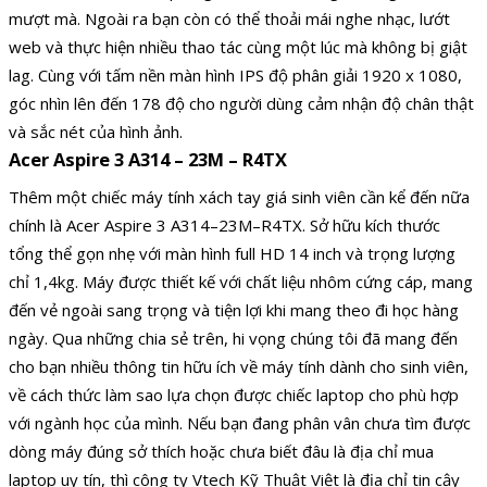
mượt mà. Ngoài ra bạn còn có thể thoải mái nghe nhạc, lướt
web và thực hiện nhiều thao tác cùng một lúc mà không bị giật
lag. Cùng với tấm nền màn hình IPS độ phân giải 1920 x 1080,
góc nhìn lên đến 178 độ cho người dùng cảm nhận độ chân thật
và sắc nét của hình ảnh.
Acer Aspire 3 A314 – 23M – R4TX
Thêm một chiếc máy tính xách tay giá sinh viên cần kể đến nữa
chính là Acer Aspire 3 A314–23M–R4TX. Sở hữu kích thước
tổng thể gọn nhẹ với màn hình full HD 14 inch và trọng lượng
chỉ 1,4kg. Máy được thiết kế với chất liệu nhôm cứng cáp, mang
đến vẻ ngoài sang trọng và tiện lợi khi mang theo đi học hàng
ngày. Qua những chia sẻ trên, hi vọng chúng tôi đã mang đến
cho bạn nhiều thông tin hữu ích về máy tính dành cho sinh viên,
về cách thức làm sao lựa chọn được chiếc laptop cho phù hợp
với ngành học của mình. Nếu bạn đang phân vân chưa tìm được
dòng máy đúng sở thích hoặc chưa biết đâu là địa chỉ mua
laptop uy tín, thì công ty Vtech Kỹ Thuật Việt là địa chỉ tin cậy