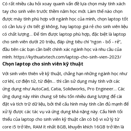
Có rất nhiều câu hỏi xoay quanh vấn đề lựa chọn máy tính xách
tay cho sinh viên trước thềm năm học mới. Làm thế nào chọn
được máy tính phù hợp với ngành học của mình, chọn laptop tốt
có cần lưu ý chi tiết gì không, hay laptop giá rẻ cho sinh viên liệu
có chất lượng… Để tìm được laptop phù hợp, đặc biệt là laptop
cho sinh viên dưới 20 triệu, đáp ứng tiêu chí “ngon - bổ - rẻ”,
đầu tiên các bạn cần biết chính xác ngành học và nhu cầu của
mình. https://kythuatvtech.com/laptop-cho-sinh-vien-2023/
Chọn laptop cho sinh viên kỹ thuật
Với sinh viên thiên về kỹ thuật, chẳng hạn những ngành học như
cơ khí, cơ điện tử, từ điện… thì cần sử dụng máy tính với các
ứng dụng như AutoCad, Catia, Solidworks, Pro Engineer… Các
ứng dụng này nhìn chung sẽ tiêu tốn nhiều dung lượng để cài
đặt và tích trữ dữ liệu, bởi thế cấu hình máy tính cần đủ mạnh để
xử lý được các tác vụ và ứng dụng khá nặng này. Cấu hình tối
thiểu của laptop cho sinh viên kỹ thuật cần có bộ vi xử lý từ
core i5 trở lên, RAM ít nhất 8GB, khuyến khích 16GB trở lên là