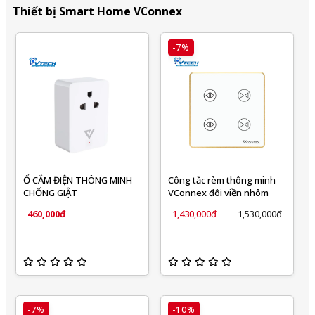
Thiết bị Smart Home VConnex
-7%
Ổ CẮM ĐIỆN THÔNG MINH
Công tắc rèm thông minh
CHỐNG GIẬT​
VConnex đôi viền nhôm
460,000đ
1,430,000đ
1,530,000đ
-7%
-10%