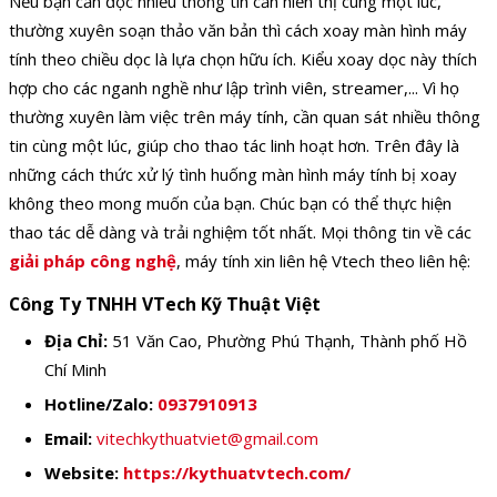
Nếu bạn cần đọc nhiều thông tin cần hiển thị cùng một lúc,
thường xuyên soạn thảo văn bản thì cách xoay màn hình máy
tính theo chiều dọc là lựa chọn hữu ích. Kiểu xoay dọc này thích
hợp cho các nganh nghề như lập trình viên, streamer,... Vì họ
thường xuyên làm việc trên máy tính, cần quan sát nhiều thông
tin cùng một lúc, giúp cho thao tác linh hoạt hơn. Trên đây là
những cách thức xử lý tình huống màn hình máy tính bị xoay
không theo mong muốn của bạn. Chúc bạn có thể thực hiện
thao tác dễ dàng và trải nghiệm tốt nhất. Mọi thông tin về các
giải pháp công nghệ
, máy tính xin liên hệ Vtech theo liên hệ:
Công Ty TNHH VTech Kỹ Thuật Việt
Địa Chỉ:
51 Văn Cao, Phường Phú Thạnh, Thành phố Hồ
Chí Minh
Hotline/Zalo:
0937910913
Email:
vitechkythuatviet@gmail.com
Website:
https://kythuatvtech.com/