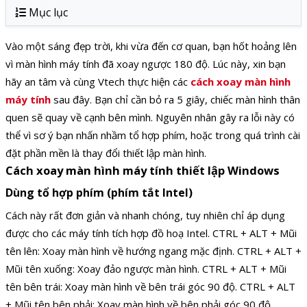
Mục lục
Vào một sáng đẹp trời, khi vừa đến cơ quan, bạn hốt hoảng lên
vì màn hình máy tính đã xoay ngược 180 độ. Lúc này, xin bạn
hãy an tâm và cùng Vtech thực hiện các
cách xoay màn hình
máy tính
sau đây. Bạn chỉ cần bỏ ra 5 giây, chiếc màn hình thân
quen sẽ quay về cạnh bên mình. Nguyên nhân gây ra lỗi này có
thể vì sơ ý bạn nhấn nhầm tổ hợp phím, hoặc trong quá trình cài
đặt phần mền là thay đổi thiết lập màn hình.
Cách xoay màn hình máy tính thiết lập Windows
Dùng tổ hợp phím (phím tắt Intel)
Cách này rất đơn giản và nhanh chóng, tuy nhiên chỉ áp dụng
được cho các máy tính tích hợp đồ hoạ Intel. CTRL + ALT + Mũi
tên lên: Xoay màn hình về hướng ngang mặc định. CTRL + ALT +
Mũi tên xuống: Xoay đảo ngược màn hình. CTRL + ALT + Mũi
tên bên trái: Xoay màn hình về bên trái góc 90 độ. CTRL + ALT
+ Mũi tên bên phải: Xoay màn hình về bên phải góc 90 độ.