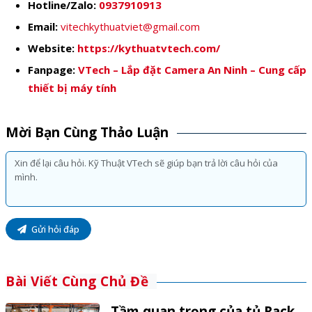
Hotline/Zalo:
0937910913
Email:
vitechkythuatviet@gmail.com
Website:
https://kythuatvtech.com/
Fanpage:
VTech – Lắp đặt Camera An Ninh – Cung cấp
thiết bị máy tính
Mời Bạn Cùng Thảo Luận
Gửi hỏi đáp
Bài Viết Cùng Chủ Đề
Tầm quan trọng của tủ Rack