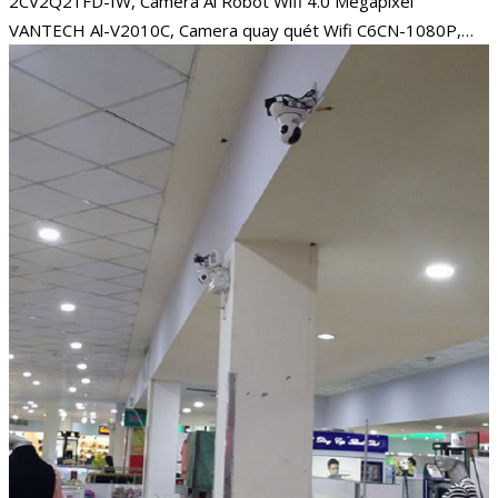
2CV2Q21FD-IW, Camera Al Robot Wifi 4.0 Megapixel
VANTECH Al-V2010C, Camera quay quét Wifi C6CN-1080P,…