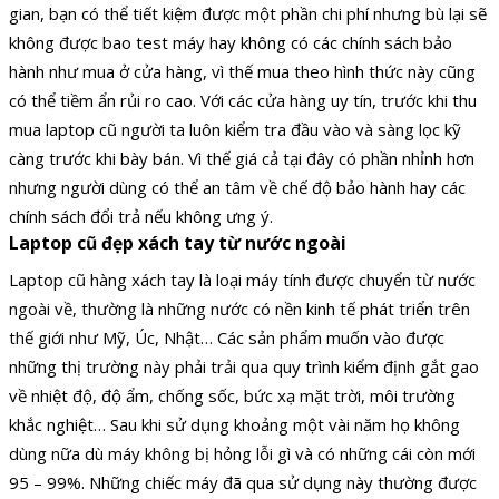
gian, bạn có thể tiết kiệm được một phần chi phí nhưng bù lại sẽ
không được bao test máy hay không có các chính sách bảo
hành như mua ở cửa hàng, vì thế mua theo hình thức này cũng
có thể tiềm ẩn rủi ro cao. Với các cửa hàng uy tín, trước khi thu
mua laptop cũ người ta luôn kiểm tra đầu vào và sàng lọc kỹ
càng trước khi bày bán. Vì thế giá cả tại đây có phần nhỉnh hơn
nhưng người dùng có thể an tâm về chế độ bảo hành hay các
chính sách đổi trả nếu không ưng ý.
Laptop cũ đẹp xách tay từ nước ngoài
Laptop cũ hàng xách tay là loại máy tính được chuyển từ nước
ngoài về, thường là những nước có nền kinh tế phát triển trên
thế giới như Mỹ, Úc, Nhật… Các sản phẩm muốn vào được
những thị trường này phải trải qua quy trình kiểm định gắt gao
về nhiệt độ, độ ẩm, chống sốc, bức xạ mặt trời, môi trường
khắc nghiệt… Sau khi sử dụng khoảng một vài năm họ không
dùng nữa dù máy không bị hỏng lỗi gì và có những cái còn mới
95 – 99%. Những chiếc máy đã qua sử dụng này thường được