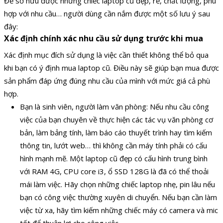
Để sở hữu được những chiếc laptop cũ đẹp, rẻ, chất lượng, phù
hợp với nhu cầu… người dùng cần nắm được một số lưu ý sau
đây:
Xác định chính xác nhu cầu sử dụng trước khi mua
Xác định mục đích sử dụng là việc cần thiết không thể bỏ qua
khi bạn có ý định mua laptop cũ. Điều này sẽ giúp bạn mua được
sản phẩm đáp ứng đúng nhu cầu của mình với mức giá cả phù
hợp.
Bạn là sinh viên, người làm văn phòng: Nếu nhu cầu công
việc của bạn chuyên về thực hiện các tác vụ văn phòng cơ
bản, làm bảng tính, làm báo cáo thuyết trình hay tìm kiếm
thông tin, lướt web… thì không cần máy tính phải có cấu
hình mạnh mẽ. Một laptop cũ đẹp có cấu hình trung bình
với RAM 4G, CPU core i3, ổ SSD 128G là đã có thể thoải
mái làm việc. Hãy chọn những chiếc laptop nhẹ, pin lâu nếu
bạn có công việc thường xuyên di chuyển. Nếu bạn cần làm
việc từ xa, hãy tìm kiếm những chiếc máy có camera và mic
tốt để thuận lợi cho công việc.