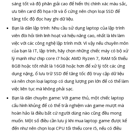
sáng tốt và độ phân giải cao để hiển thị chính xác màu sắc,
ưu tiên card đồ họa rời và ổ cứng nên chọn loại SSD để
tăng tốc độ đọc hay ghi dữ liệu.
Bạn là dân lập trình: Nhu cầu sử dụng laptop của lập trình
viên đòi hỏi tính linh hoạt và hiệu năng cao, nhất là khi làm
việc với các công nghệ lập trình mới. Vì vậy nếu chuyên môn
của bạn là IT, lập trình, hãy chọn những chiếc máy có bộ xử
lý mạnh như chip core i7 hoặc AMD Ryzen 7, RAM tối thiểu
8GB hoặc tốt nhất là 16GB hoặc hơn để xử lý tốt các ứng
dụng nặng, ổ lưu trữ SSD để tăng tốc độ truy cập dữ liệu
và nên chọn loại laptop có dung lượng pin lớn để có thể làm
việc liên tục mà không phải sạc.
Bạn là dân chuyên game: Với game thủ, một chiếc laptop
cấu hình khủng để có thể trải nghiệm ván game mượt mà
hoàn hảo là điều bất cứ người dùng nào cũng đều mong
muốn. Một số điều cần lưu ý khi mua laptop game được kể
đến như nên chọn loại CPU tối thiểu core i5, nếu có điều