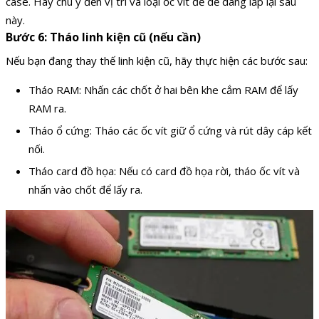
case. Hãy chú ý đến vị trí và loại ốc vít để dễ dàng lắp lại sau
này.
Bước 6: Tháo linh kiện cũ (nếu cần)
Nếu bạn đang thay thế linh kiện cũ, hãy thực hiện các bước sau:
Tháo RAM: Nhấn các chốt ở hai bên khe cắm RAM để lấy
RAM ra.
Tháo ổ cứng: Tháo các ốc vít giữ ổ cứng và rút dây cáp kết
nối.
Tháo card đồ họa: Nếu có card đồ họa rời, tháo ốc vít và
nhấn vào chốt để lấy ra.