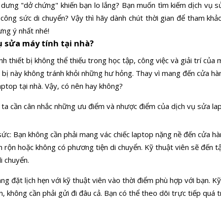
 dưng "dở chứng" khiến bạn lo lắng? Bạn muốn tìm kiếm dịch vụ sử
và công sức di chuyển? Vậy thì hãy dành chút thời gian để tham kh
ưng ý nhất nhé!
ụ sửa máy tính tại nhà?
h thiết bị không thể thiếu trong học tập, công việc và giải trí của
t bị này không tránh khỏi những hư hỏng. Thay vì mang đến cửa hà
aptop tại nhà. Vậy, có nên hay không?
ng ta cần cân nhắc những ưu điểm và nhược điểm của dịch vụ sửa lap
 sức: Bạn không cần phải mang vác chiếc laptop nặng nề đến cửa hà
 rộn hoặc không có phương tiện di chuyển. Kỹ thuật viên sẽ đến tậ
i chuyển.
ng đặt lịch hẹn với kỹ thuật viên vào thời điểm phù hợp với bạn. K
, không cần phải gửi đi đâu cả. Bạn có thể theo dõi trực tiếp quá 