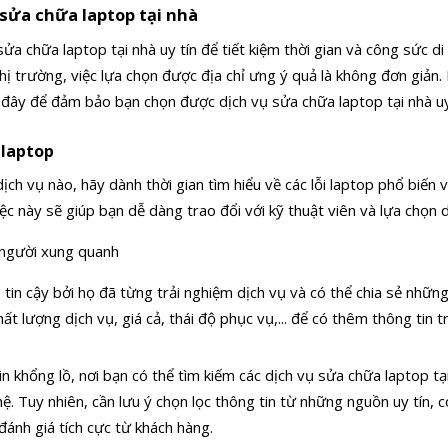
 sửa chữa laptop tại nhà
a chữa laptop tại nhà uy tín để tiết kiệm thời gian và công sức di
 thị trường, việc lựa chọn được địa chỉ ưng ý quả là không đơn giả
đây để đảm bảo bạn chọn được dịch vụ sửa chữa laptop tại nhà uy 
 laptop
 dịch vụ nào, hãy dành thời gian tìm hiểu về các lỗi laptop phổ biến
Việc này sẽ giúp bạn dễ dàng trao đổi với kỹ thuật viên và lựa chọn 
 người xung quanh
 tin cậy bởi họ đã từng trải nghiệm dịch vụ và có thể chia sẻ nhữn
ất lượng dịch vụ, giá cả, thái độ phục vụ,... để có thêm thông tin t
in khổng lồ, nơi bạn có thể tìm kiếm các dịch vụ sửa chữa laptop t
ệ. Tuy nhiên, cần lưu ý chọn lọc thông tin từ những nguồn uy tín, 
ánh giá tích cực từ khách hàng.