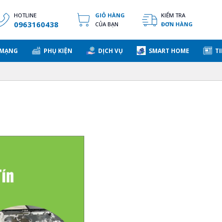
HOTLINE
GIỎ HÀNG
KIỂM TRA
0963160438
CỦA BẠN
ĐƠN HÀNG
 MẠNG
PHỤ KIỆN
DỊCH VỤ
SMART HOME
TI