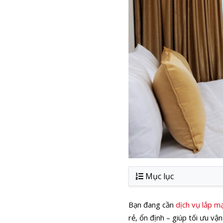
Mục lục
Bạn đang cần
dịch vụ lắp m
rẻ, ổn định – giúp tối ưu vậ