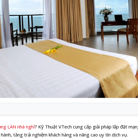
ạng LAN nhà nghỉ
? Kỹ Thuật VTech cung cấp giải pháp lắp đặt mạn
n hành, tăng trải nghiệm khách hàng và nâng cao uy tín dịch vụ.