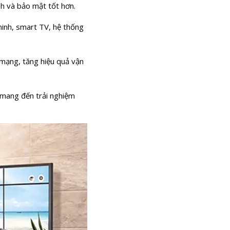
nh và bảo mật tốt hơn.
ninh, smart TV, hệ thống
 mạng, tăng hiệu quả vận
 mang đến trải nghiệm