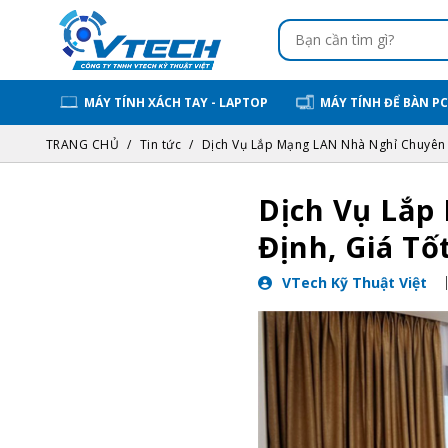
MÁY TÍNH XÁCH TAY - LAPTOP
MÁY TÍNH ĐỂ BÀN PC
TRANG CHỦ
Tin tức
Dịch Vụ Lắp Mạng LAN Nhà Nghỉ Chuyên 
Dịch Vụ Lắp
Định, Giá Tố
VTech Kỹ Thuật Việt