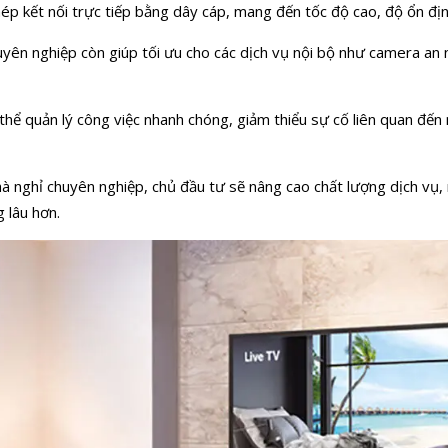
p kết nối trực tiếp bằng dây cáp, mang đến tốc độ cao, độ ổn đị
ên nghiệp còn giúp tối ưu cho các dịch vụ nội bộ như camera an 
thể quản lý công việc nhanh chóng, giảm thiểu sự cố liên quan đến
à nghỉ chuyên nghiệp, chủ đầu tư sẽ nâng cao chất lượng dịch vụ,
g lâu hơn.