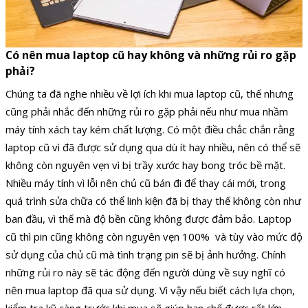
Có nên mua laptop cũ hay không và những rủi ro gặp
phải?
Chúng ta đã nghe nhiều về lợi ích khi mua laptop cũ, thế nhưng
cũng phải nhắc đến những rủi ro gặp phải nếu như mua nhầm
máy tính xách tay kém chất lượng. Có một điều chắc chắn rằng
laptop cũ vì đã được sử dụng qua dù ít hay nhiều, nên có thể sẽ
không còn nguyên vẹn vì bị trầy xước hay bong tróc bề mặt.
Nhiều máy tính vì lỗi nên chủ cũ bán đi để thay cái mới, trong
quá trình sửa chữa có thể linh kiện đã bị thay thế không còn như
ban đầu, vì thế mà độ bền cũng không được đảm bảo. Laptop
cũ thì pin cũng không còn nguyên vẹn 100% và tùy vào mức độ
sử dụng của chủ cũ mà tình trạng pin sẽ bị ảnh hưởng. Chính
những rủi ro này sẽ tác động đến người dùng về suy nghĩ có
nên mua laptop đã qua sử dụng. Vì vậy nếu biết cách lựa chọn,