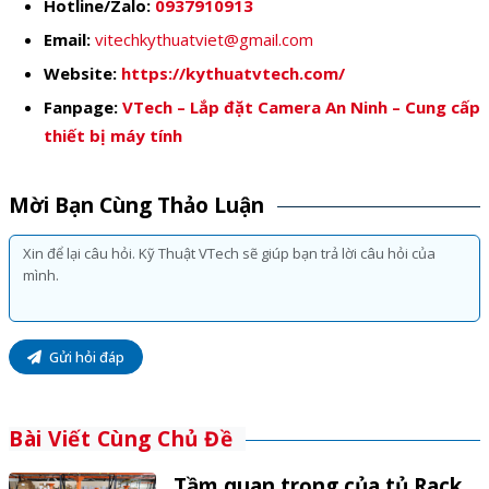
Hotline/Zalo:
0937910913
Email:
vitechkythuatviet@gmail.com
Website:
https://kythuatvtech.com/
Fanpage:
VTech – Lắp đặt Camera An Ninh – Cung cấp
thiết bị máy tính
Mời Bạn Cùng Thảo Luận
Gửi hỏi đáp
Bài Viết Cùng Chủ Đề
Tầm quan trọng của tủ Rack