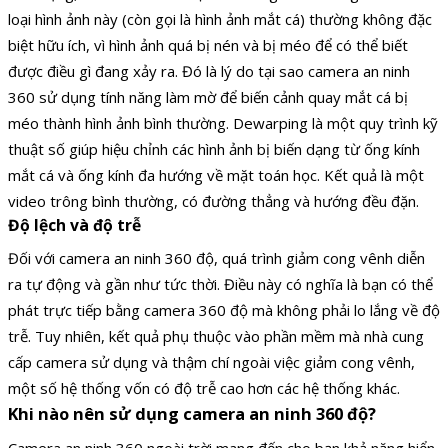
loại hình ảnh này (còn gọi là hình ảnh mắt cá) thường không đặc
biệt hữu ích, vì hình ảnh quá bị nén và bị méo để có thể biết
được điều gì đang xảy ra. Đó là lý do tại sao camera an ninh
360 sử dụng tính năng làm mờ để biến cảnh quay mắt cá bị
méo thành hình ảnh bình thường. Dewarping là một quy trình kỹ
thuật số giúp hiệu chỉnh các hình ảnh bị biến dạng từ ống kính
mắt cá và ống kính đa hướng về mặt toán học. Kết quả là một
video trông bình thường, có đường thẳng và hướng đều đặn.
Độ lệch và độ trễ
Đối với camera an ninh 360 độ, quá trình giảm cong vênh diễn
ra tự động và gần như tức thời. Điều này có nghĩa là bạn có thể
phát trực tiếp bằng camera 360 độ mà không phải lo lắng về độ
trễ. Tuy nhiên, kết quả phụ thuộc vào phần mềm mà nhà cung
cấp camera sử dụng và thậm chí ngoài việc giảm cong vênh,
một số hệ thống vốn có độ trễ cao hơn các hệ thống khác.
Khi nào nên sử dụng camera an ninh 360 độ?