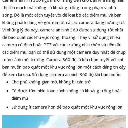
Camera an ninh 360 ngoài trời mang đến cho bạn khả năng hiển
thị liền mạch mà không có khoảng trống trong phạm vi phủ
sóng. Đó là một cách tuyệt vời để loại bỏ các điểm mù, và bạn
không phải lo lắng về góc mà tất cả các camera đang hướng tới.
Vì những lý do này, camera an ninh 360 được sử dụng tốt nhất
để bao quát các khu vực rộng, thoáng. Thay vì sử dụng nhiều
camera cố định hoặc PTZ với các trường nhìn chéo và tiềm ẩn
các điểm mù, bạn có thể sử dụng một camera duy nhất để chụp
toàn cảnh môi trường. Camera 360 độ là lựa chọn tuyệt vời khi
bạn muốn bao quát một khu vực rộng lớn một cách đáng tin cậy
để xem lại sau. Sử dụng camera an ninh 360 độ khi bạn muốn:
Che phủ không gian mở, không bị cản trở
Có được tầm nhìn toàn cảnh không có khoảng trống hoặc
điểm mù
Sử dụng ít camera hơn để bao quát một khu vực rộng lớn