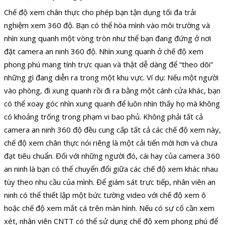
Chế độ xem chân thực cho phép bạn tận dụng tối đa trải
nghiệm xem 360 độ. Bạn có thể hòa mình vào môi trường và
nhìn xung quanh một vòng tròn như thể bạn đang đứng ở nơi
đặt camera an ninh 360 độ. Nhìn xung quanh ở chế độ xem
phong phú mang tính trực quan và thật dễ dàng để “theo dõi”
những gì đang diễn ra trong một khu vực. Ví dụ: Nếu một người
vào phòng, đi xung quanh rồi đi ra bằng một cánh cửa khác, bạn
có thể xoay góc nhìn xung quanh để luôn nhìn thấy họ mà không
có khoảng trống trong phạm vi bao phủ. Không phải tất cả
camera an ninh 360 độ đều cung cấp tất cả các chế độ xem này,
chế độ xem chân thực nói riêng là một cải tiến mới hơn và chưa
đạt tiêu chuẩn. Đối với những người đó, cái hay của camera 360
an ninh là bạn có thể chuyển đổi giữa các chế độ xem khác nhau
tùy theo nhu cầu của mình. Để giám sát trực tiếp, nhân viên an
ninh có thể thiết lập một bức tường video với chế độ xem ô
hoặc chế độ xem mắt cá trên màn hình. Nếu có sự cố cần xem
xét, nhân viên CNTT có thể sử dụng chế độ xem phong phú để