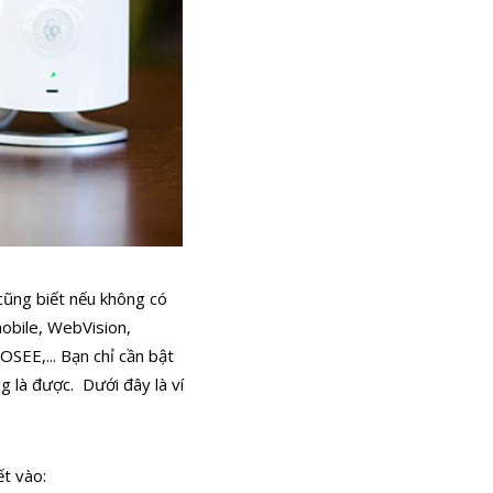
cũng biết nếu không có
obile, WebVision,
YOOSEE
,... Bạn chỉ cần bật
ng là được.
Dưới đây là ví
ết vào: