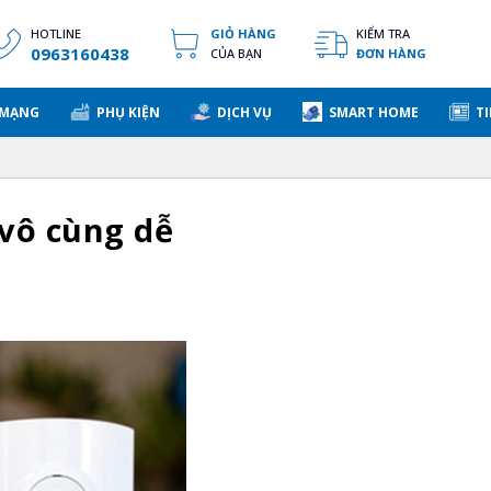
HOTLINE
GIỎ HÀNG
KIỂM TRA
0963160438
CỦA BẠN
ĐƠN HÀNG
 MẠNG
PHỤ KIỆN
DỊCH VỤ
SMART HOME
TI
vô cùng dễ