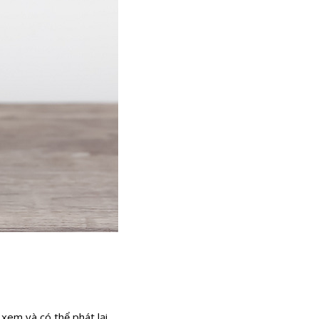
n
xem và có thể phát lại