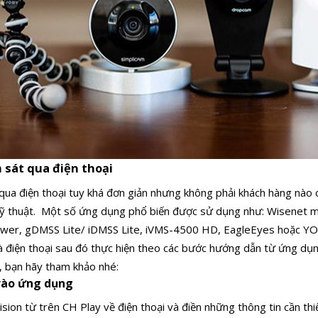
sát qua điện thoại
ua điện thoại tuy khá đơn giản nhưng không phải khách hàng nào 
kỹ thuật.
Một số ứng dụng phổ biến được sử dụng như:
Wisenet m
ewer, gDMSS Lite/ iDMSS Lite, iVMS-4500 HD, EagleEyes hoặc 
và điện thoại sau đó thực hiện theo các bước hướng dẫn từ ứng dụ
, bạn hãy tham khảo nhé:
 vào ứng dụng
ion từ trên CH Play về điện thoại và điền những thông tin cần thi