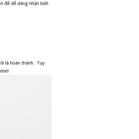
n để dễ dàng nhận biết.
ối là hoàn thành.
Tuy
nhé!