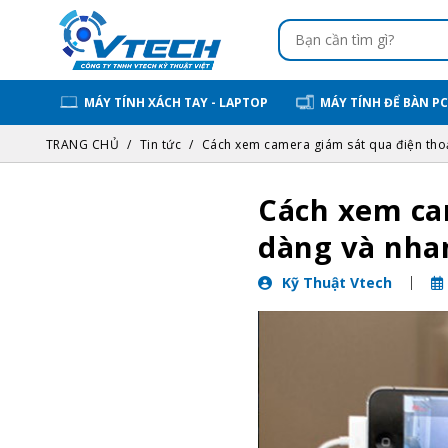
MÁY TÍNH XÁCH TAY - LAPTOP
MÁY TÍNH ĐỂ BÀN PC
TRANG CHỦ
Tin tức
Cách xem camera giám sát qua điện thoạ
Cách xem ca
dàng và nha
Kỹ Thuật Vtech