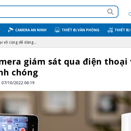
CAMERA AN NINH
THIẾT BỊ VĂN PHÒNG
THIẾT BỊ
i vô cùng dễ dàng...
mera giám sát qua điện thoại 
nh chóng
07/10/2022 06:19