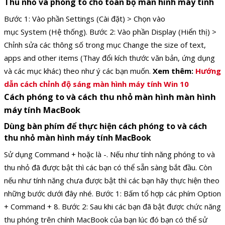
Thu nhỏ và phóng to cho toàn bộ màn hình máy tính
Bước 1: Vào phần Settings (Cài đặt) > Chọn vào
mục System (Hệ thống). Bước 2: Vào phần Display (Hiển thị) >
Chỉnh sửa các thông số trong mục Change the size of text,
apps and other items (Thay đổi kích thước văn bản, ứng dụng
và các mục khác) theo như ý các bạn muốn.
Xem thêm:
Hướng
dẫn cách chỉnh độ sáng màn hình máy tính Win 10
Cách phóng to và cách thu nhỏ màn hình màn hình
máy tính MacBook
Dùng bàn phím để thực hiện cách phóng to và cách
thu nhỏ màn hình máy tính MacBook
Sử dụng Command + hoặc là -. Nếu như tính năng phóng to và
thu nhỏ đã được bật thì các bạn có thể sẵn sàng bắt đầu. Còn
nếu như tính năng chưa được bật thì các bạn hãy thực hiện theo
những bước dưới đây nhé. Bước 1: Bấm tổ hợp các phím Option
+ Command + 8. Bước 2: Sau khi các bạn đã bật được chức năng
thu phóng trên chính MacBook của bạn lúc đó bạn có thể sử